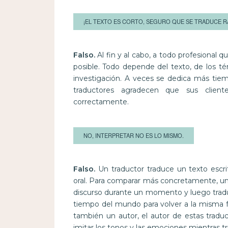
¡EL TEXTO ES CORTO, SEGURO QUE SE TRADUCE R
Falso.
Al fin y al cabo, a todo profesional q
posible. Todo depende del texto, de los t
investigación. A veces se dedica más tie
traductores agradecen que sus client
correctamente.
NO, INTERPRETAR NO ES LO MISMO.
Falso.
Un traductor traduce un texto escr
oral. Para comparar más concretamente, un 
discurso durante un momento y luego traduc
tiempo del mundo para volver a la misma fr
también un autor, el autor de estas tradu
imitar los tonos y las emociones mientras tr