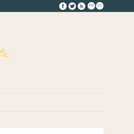
FR
ES
e
}