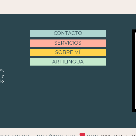
CONTACTO
SERVICIOS
SOBRE MÍ
ARTILINGUA
s,
 y
lo
E MARGUERITE. DISEÑADO CON
POR
MAY
, (
VIEDEM