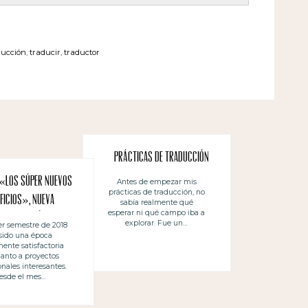
aducción
,
traducir
,
traductor
Prácticas de traducción
 «Los súper nuevos
Antes de empezar mis
prácticas de traducción, no
ficios», nueva
sabía realmente qué
esperar ni qué campo iba a
traducción
explorar. Fue un…
er semestre de 2018
sido una época
nte satisfactoria
anto a proyectos
onales interesantes.
esde el mes…