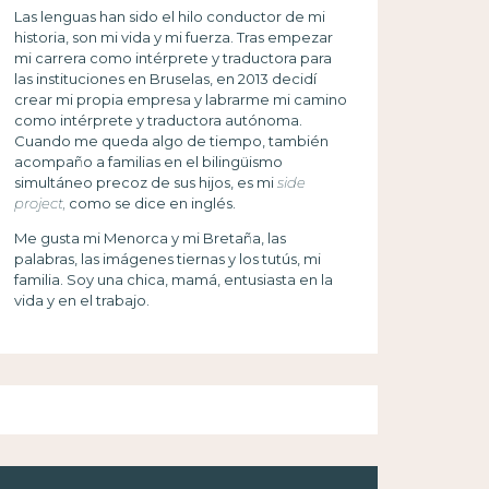
Las lenguas han sido el hilo conductor de mi
historia, son mi vida y mi fuerza. Tras empezar
mi carrera como intérprete y traductora para
las instituciones en Bruselas, en 2013 decidí
crear mi propia empresa y labrarme mi camino
como intérprete y traductora autónoma.
Cuando me queda algo de tiempo, también
acompaño a familias en el bilingüismo
simultáneo precoz de sus hijos, es mi
side
project,
como se dice en inglés.
Me gusta mi Menorca y mi Bretaña, las
palabras, las imágenes tiernas y los tutús, mi
familia. Soy una chica, mamá, entusiasta en la
vida y en el trabajo.