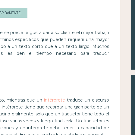
ÁPIDAMENTE!
ue se precie le gusta dar a su cliente el mejor trabajo
érminos específicos que pueden requerir una mayor
mpo a un texto corto que a un texto largo. Muchos
es les den el tiempo necesario para traducir
ito, mientras que un
intérprete
traduce un discurso
intérprete tiene que recordar una gran parte de un
irlo oralmente, solo que un traductor tiene todo el
ase varias veces y luego traducirla. Un traductor es
cciones y un intérprete debe tener la capacidad de
aduce el discurso escuchado en el idioma original.