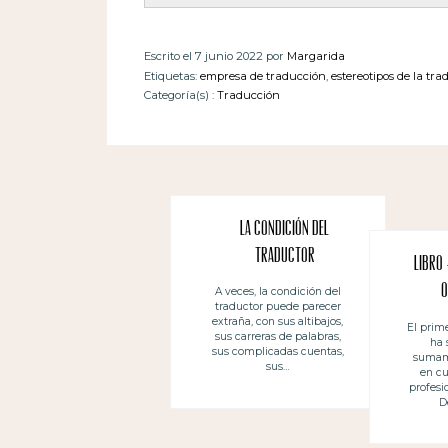
Escrito el 7 junio 2022 por
Margarida
Etiquetas:
empresa de traducción
,
estereotipos de la tr
Categoría(s) :
Traducción
La condición del
traductor
Libro
o
A veces, la condición del
traductor puede parecer
extraña, con sus altibajos,
El prim
sus carreras de palabras,
ha 
sus complicadas cuentas,
sumame
sus…
en cu
profesi
D