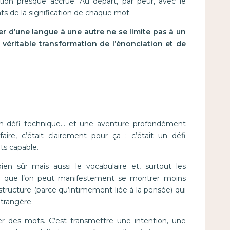
ion presque accrue. Au départ, par peur, avec le
s de la signification de chaque mot.
r d’une langue à une autre ne se limite pas à un
éritable transformation de l’énonciation et de
 un défi technique… et une aventure profondément
ire, c’était clairement pour ça : c’était un défi
ts capable.
en sûr mais aussi le vocabulaire et, surtout les
 ici que l’on peut manifestement se montrer moins
 structure (parce qu’intimement liée à la pensée) qui
étrangère.
er des mots. C’est transmettre une intention, une