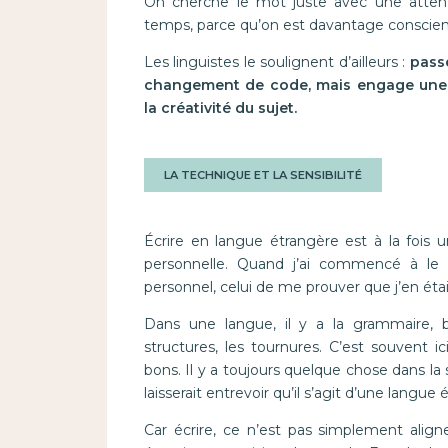
On cherche le mot juste avec une attent
temps, parce qu’on est davantage conscient
Les linguistes le soulignent d’ailleurs :
passe
changement de code, mais engage une v
la créativité du sujet.
LA TECHNIQUE ET LA SENSIBILITÉ
Écrire en langue étrangère est à la fois
personnelle. Quand j’ai commencé à le fa
personnel, celui de me prouver que j’en étai
Dans une langue, il y a la grammaire, bi
structures, les tournures. C’est souvent
bons. Il y a toujours quelque chose dans la
laisserait entrevoir qu’il s’agit d’une langue 
Car écrire, ce n’est pas simplement align