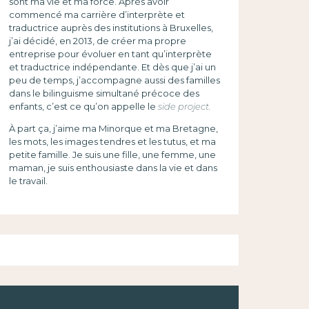
sont ma vie et ma force. Après avoir
commencé ma carrière d’interprète et
traductrice auprès des institutions à Bruxelles,
j’ai décidé, en 2013, de créer ma propre
entreprise pour évoluer en tant qu’interprète
et traductrice indépendante. Et dès que j’ai un
peu de temps, j’accompagne aussi des familles
dans le bilinguisme simultané précoce des
enfants, c’est ce qu’on appelle le
side project.
À part ça, j’aime ma Minorque et ma Bretagne,
les mots, les images tendres et les tutus, et ma
petite famille. Je suis une fille, une femme, une
maman, je suis enthousiaste dans la vie et dans
le travail.