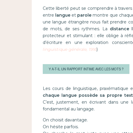
Cette liberté peut se comprendre à travers
entre
langue
et
parole
montre que chaque a
une langue étrangère nous fait prendre con
de mots, de ses rythmes. La
distance l
protecteur et stimulant : elle oblige à ré
d’écriture en une exploration conscien
linguistique générale, 1916
)
Y A-T-IL UN RAPPORT INTIME AVEC LES MOTS ?
Les cours de linguistique, praxématique e
chaque langue possède sa propre textu
C’est, justement, en écrivant dans une 
fondamental au langage.
On choisit davantage.
On hésite parfois.