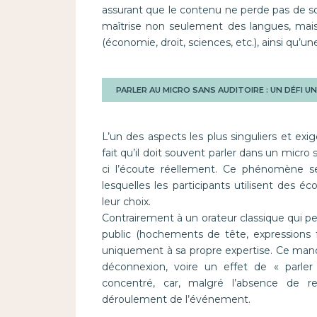
assurant que le contenu ne perde pas de so
maîtrise non seulement des langues, mais
(économie, droit, sciences, etc.), ainsi qu’u
PARLER AU MICRO SANS AUDITOIRE : UN DÉFI U
L’un des aspects les plus singuliers et ex
fait qu’il doit souvent parler dans un micro 
ci l’écoute réellement. Ce phénomène s
lesquelles les participants utilisent des é
leur choix.
Contrairement à un orateur classique qui pe
public (hochements de tête, expressions fa
uniquement à sa propre expertise. Ce man
déconnexion, voire un effet de « parler d
concentré, car, malgré l’absence de r
déroulement de l’événement.