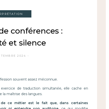
ERPRÉTATION
 de conférences :
ité et silence
PTEMBRE 2024
rofession souvent assez méconnue.
ercice de traduction simultanée, elle cache en
e la maîtrise des langues.
 de ce métier est le fait que, dans certaines
 voir ni entendre son auditoire,
ce qui modifie