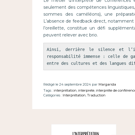
Le métier d’interprète de conférences
seulement des compétences linguistiques, 
sommes des caméléons), une préparatio
L’absence de feedback direct, notamment lor
l’oreillette, constitue un défi supplément
peuvent relever avec brio.
Ainsi, derrière le silence et l’i
responsabilité immense : celle de ga
entre des cultures et des langues di
Rédigé le 24 septembre 2024 par
Margarida
Tags :
interprétation
,
interprete
,
interprète de conférenc
Catégories :
Interprétation
,
Traduction
L’interprétation