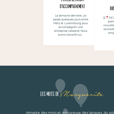
d’accompagnement
Br
La semaine dernière, j’ai
[2
24] 
passé quelques jours entre
prem
Metz et Luxembourg pour
nouvell
accompagner une
souhait
entreprise catalane. Nous
empl
avons travaillé sur…
Marguerite
Les mots de
Aimante des mots et amoureuse des langues, du sole