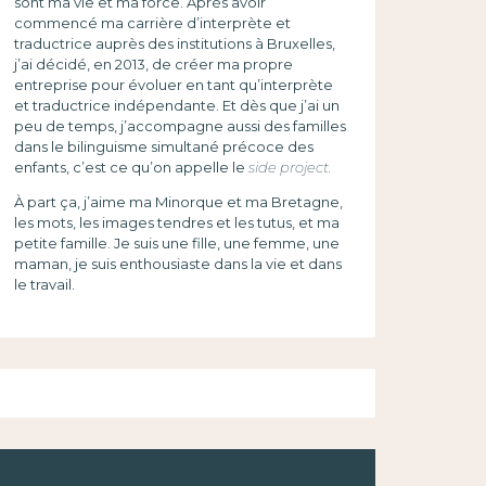
sont ma vie et ma force. Après avoir
commencé ma carrière d’interprète et
traductrice auprès des institutions à Bruxelles,
j’ai décidé, en 2013, de créer ma propre
entreprise pour évoluer en tant qu’interprète
et traductrice indépendante. Et dès que j’ai un
peu de temps, j’accompagne aussi des familles
dans le bilinguisme simultané précoce des
enfants, c’est ce qu’on appelle le
side project.
À part ça, j’aime ma Minorque et ma Bretagne,
les mots, les images tendres et les tutus, et ma
petite famille. Je suis une fille, une femme, une
maman, je suis enthousiaste dans la vie et dans
le travail.