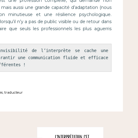
 est une profession complexe, qui demande non
mais aussi une grande capacité d’adaptation (nous
n minutieuse et une résilience psychologique.
squ’il n’y a pas de public visible ou de retour dans
aire que seuls les professionnels les plus aguerris
nvisibilité de l’interprète se cache une 
rantir une communication fluide et efficace 
fférentes !
es
,
traducteur
L’interprétation, cet