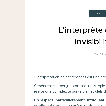
INT
L’interprète
invisibil
24 SE
L’interprétation de conférences est une p
Généralement perçue comme un simple ex
réalité une complexité qui va bien au-delà d
Un aspect particulièrement intriguant
configurations, l’interprète parle sans