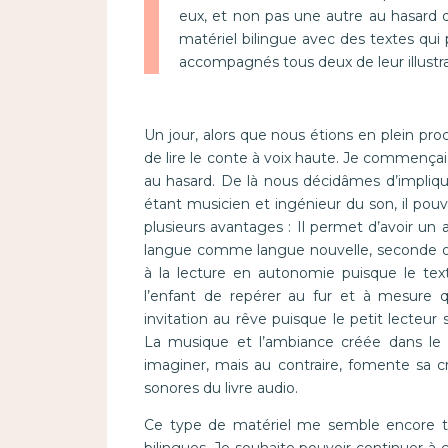
eux, et non pas une autre au hasard d
matériel bilingue avec des textes qui 
accompagnés tous deux de leur illustra
Un jour, alors que nous étions en plein proc
de lire le conte à voix haute. Je commençai 
au hasard. De là nous décidâmes d’impliqu
étant musicien et ingénieur du son, il pouva
plusieurs avantages : Il permet d’avoir un 
langue comme langue nouvelle, seconde ou m
à la lecture en autonomie puisque le te
l’enfant de repérer au fur et à mesure 
invitation au rêve puisque le petit lecteur
La musique et l’ambiance créée dans le l
imaginer, mais au contraire, fomente sa cré
sonores du livre audio.
Ce type de matériel me semble encore tr
bilingues. Je souhaite pouvoir continuer à c