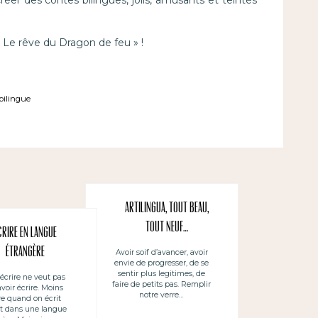
 « Le rêve du Dragon de feu » !
 bilingue
Artilingua, tout beau,
tout neuf…
crire en langue
étrangère
Avoir soif d’avancer, avoir
envie de progresser, de se
sentir plus legitimes, de
écrire ne veut pas
faire de petits pas. Remplir
avoir écrire. Moins
notre verre…
e quand on écrit
t dans une langue