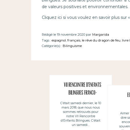
de valeurs positives et environnementales.
Cliquez ici si vous voulez en savoir plus sur
Rédigé le 19 novembre 2020 par
Margarida
Tags :
espagnol
,
français
,
le rêve du dragon de feu
,
livre
Catégorie(s) :
Bilinguisme
VII Rencontre d’Enfants
Bilingues Franco-
E
Hispanophones, Nantes
C’était samedi dernier, le 10
mars 2018, que nous nous
sommes retrouvés pour
Aimer 
notre VII Rencontre
dire s
d’Enfants Bilingues. C’était
encor
un samedi…
souven