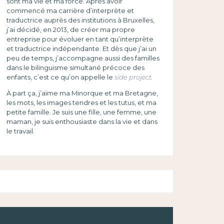
sont ma vie et ma force. Après avoir
commencé ma carrière d’interprète et
traductrice auprès des institutions à Bruxelles,
j’ai décidé, en 2013, de créer ma propre
entreprise pour évoluer en tant qu’interprète
et traductrice indépendante. Et dès que j’ai un
peu de temps, j’accompagne aussi des familles
dans le bilinguisme simultané précoce des
enfants, c’est ce qu’on appelle le
side project.
À part ça, j’aime ma Minorque et ma Bretagne,
les mots, les images tendres et les tutus, et ma
petite famille. Je suis une fille, une femme, une
maman, je suis enthousiaste dans la vie et dans
le travail.