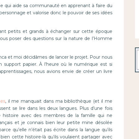
lle qui aide sa communauté en apprenant à faire du
e personnage et valorise donc le pouvoir de ses idées
invitant petits et grands à échanger sur cette époque
ous poser des questions sur la nature de l’Homme
R
ca et moi décidâmes de lancer le projet. Pour nous
e en support papier. À l’heure où le numérique est si
s apprentissages, nous avions envie de créer un livre
ues
, il me manquait dans ma bibliothèque (et il me
ent se lire dans les deux langues. Plus d’une fois
 histoire avec des membres de la famille qui ne
français et je connais bien leur petite mine désolée
e parce qu’elle n’était pas écrite dans la langue qu’ils
ien cette histoire-là qu’ils voulaient partager avec