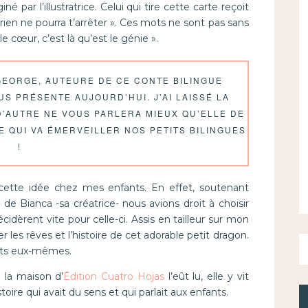
 par l’illustratrice. Celui qui tire cette carte reçoit
 rien ne pourra t’arrêter ». Ces mots ne sont pas sans
e cœur, c’est là qu’est le génie ».
GEORGE, AUTEURE DE CE CONTE BILINGUE
S PRÉSENTE AUJOURD’HUI. J’AI LAISSÉ LA
D’AUTRE NE VOUS PARLERA MIEUX QU’ELLE DE
E QUI VA ÉMERVEILLER NOS PETITS BILINGUES
!
 cette idée chez mes enfants. En effet, soutenant
e Bianca -sa créatrice- nous avions droit à choisir
écidèrent vite pour celle-ci. Assis en tailleur sur mon
r les rêves et l’histoire de cet adorable petit dragon.
ants eux-mêmes.
e la maison d’
Édition Cuatro Hojas
l’eût lu, elle y vit
stoire qui avait du sens et qui parlait aux enfants.