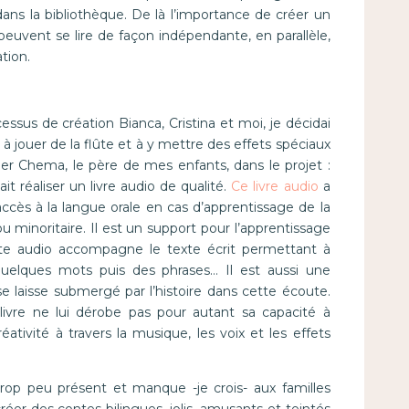
ans la bibliothèque. De là l’importance de créer un
peuvent se lire de façon indépendante, en parallèle,
tion.
essus de création Bianca, Cristina et moi, je décidai
à jouer de la flûte et à y mettre des effets spéciaux
er Chema, le père de mes enfants, dans le projet :
it réaliser un livre audio de qualité.
Ce livre audio
a
accès à la langue orale en cas d’apprentissage de la
inoritaire. Il est un support pour l’apprentissage
xte audio accompagne le texte écrit permettant à
quelques mots puis des phrases… Il est aussi une
 se laisse submergé par l’histoire dans cette écoute.
ivre ne lui dérobe pas pour autant sa capacité à
ativité à travers la musique, les voix et les effets
op peu présent et manque -je crois- aux familles
réer des contes bilingues, jolis, amusants et teintés