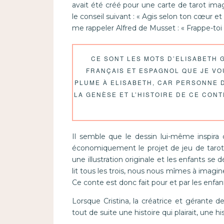
avait été créé pour une carte de tarot imaginé
le conseil suivant : « Agis selon ton cœur et
me rappeler Alfred de Musset : « Frappe-toi l
CE SONT LES MOTS D’ELISABETH 
FRANÇAIS ET ESPAGNOL QUE JE VOU
PLUME À ELISABETH, CAR PERSONNE 
LA GENÈSE ET L’HISTOIRE DE CE CONT
Il semble que le dessin lui-même inspira
économiquement le projet de jeu de tarot d
une illustration originale et les enfants se d
lit tous les trois, nous nous mîmes à imagine
Ce conte est donc fait pour et par les enf
Lorsque Cristina, la créatrice et gérante d
tout de suite une histoire qui plairait, une hi