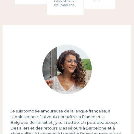
aujourd’hui un
Nantes
réel plaisir de…
Je suis tombée amoureuse de la langue française, à
l’adolescence. J’ai voulu connaître la France et la
Belgique. Je l’ai fait et j’y suis restée. Un peu, beaucoup.
Des allers et des retours. Des séjours à Barcelone et à
Montpellier, à Lorient et à Madrid. À Bruxelles mais aussi à