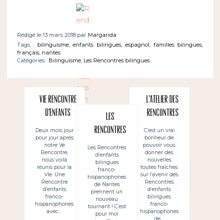
Rédigé le 13 mars 2018 par
Margarida
Tags :
bilinguisme
,
enfants bilingues
,
espagnol
,
familles bilingues
,
français
,
nantes
Catégories :
Bilinguisme
,
Les Rencontres bilingues
VIe Rencontre
L’Atelier des
d’enfants
Rencontres
Les
franco-
enfants
Rencontres
Deux mois jour
C’est un vrai
pour jour après
bonheur de
hispanophone
bilingues
d’enfants
notre Ve
pouvoir vous
Les Rencontres
s de Nantes
français-
Rencontre,
donner des
d’enfants
bilingues et le
nous voilà
nouvelles
bilingues
espagnol
réunis pour la
toutes fraîches
Centre
franco-
VIe. Une
sur l’avenir des
hispanophones
Nantes
culturel
Rencontre
Rencontres
de Nantes
d’enfants
d’enfants
prennent un
franco-
franco-
bilingues
nouveau
hispanophones
franco-
tournant ! C’est
espagnol de
avec…
hispanophones
pour moi
de…