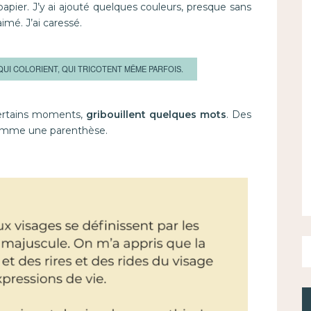
 papier. J’y ai ajouté quelques couleurs, presque sans
aimé. J’ai caressé.
, QUI COLORIENT, QUI TRICOTENT MÊME PARFOIS.
 certains moments,
gribouillent quelques mots
. Des
 Comme une parenthèse.