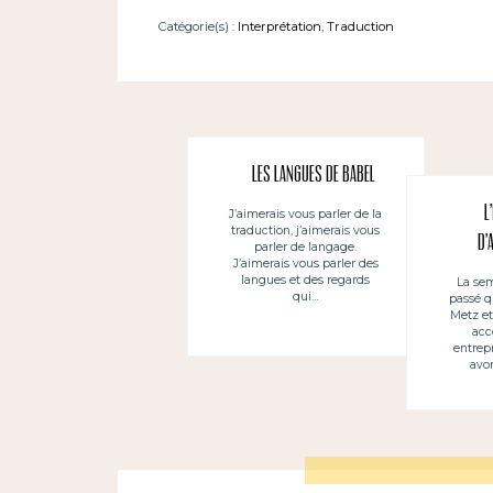
Catégorie(s) :
Interprétation
,
Traduction
Les langues de Babel
L
J’aimerais vous parler de la
traduction, j’aimerais vous
d’
parler de langage.
J’aimerais vous parler des
langues et des regards
La sem
qui…
passé q
Metz e
ac
entrep
avon