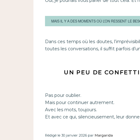
Oui, je pourrais vous parler de tout cela. E
MAIS IL Y A DES MOMENTS OÙ L’ON RESSENT LE BE
Dans ces temps où les doutes, l’imprévisibil
toutes les conversations, il suffit parfois 
UN PEU DE CONFETTI
Pas pour oublier.
Mais pour continuer autrement.
Avec les mots, toujours.
Et avec ce qui, silencieusement, leur donne
Rédigé le 30 janvier 2026 par
Margarida