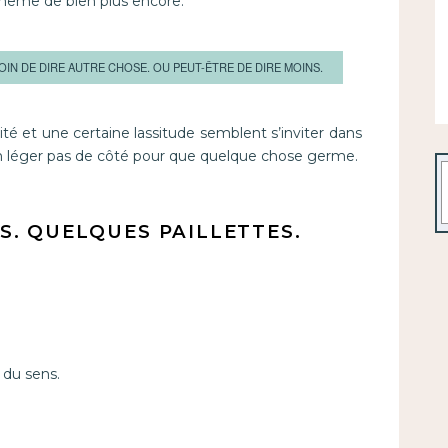
t même de bien plus encore.
SOIN DE DIRE AUTRE CHOSE. OU PEUT-ÊTRE DE DIRE MOINS.
ité et une certaine lassitude semblent s’inviter dans
d’un léger pas de côté pour que quelque chose germe.
R
S.
QUELQUES PAILLETTES.
 du sens.