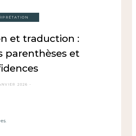
ERPRÉTATION
n et traduction :
s parenthèses et
fidences
ANVIER 2026
ées.