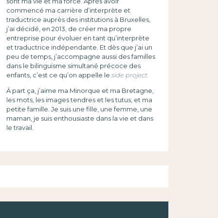
sont ma vie et ma force. Après avoir
commencé ma carrière d’interprète et
traductrice auprès des institutions à Bruxelles,
j’ai décidé, en 2013, de créer ma propre
entreprise pour évoluer en tant qu’interprète
et traductrice indépendante. Et dès que j’ai un
peu de temps, j’accompagne aussi des familles
dans le bilinguisme simultané précoce des
enfants, c’est ce qu’on appelle le
side project.
À part ça, j’aime ma Minorque et ma Bretagne,
les mots, les images tendres et les tutus, et ma
petite famille. Je suis une fille, une femme, une
maman, je suis enthousiaste dans la vie et dans
le travail.