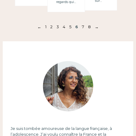
sur…
regards qui…
←
1
2
3
4
5
6
7
8
→
Je suis tombée amoureuse de la langue française, à
l’adolescence. J’ai voulu connaître la France et la