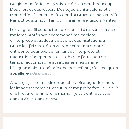
Belgique. Je l’ai fait et j’y suis restée. Un peu, beaucoup.
Des allers et des retours. Des séjours à Barcelone et à
Montpellier, à Lorient et à Madrid. À Bruxelles mais aussi à
Paris. Et puis, un jour, l’amour m’a amenée jusqu’à Nantes.
Les langues, fil conducteur de mon histoire, sont ma vie et
ma force. Après avoir commencé ma carrière
d’interprète et traductrice auprès des institutions à
Bruxelles, j’ai décidé, en 2013, de créer ma propre
entreprise pour évoluer en tant qu’interprète et
traductrice indépendante. Et dès que j’ai un peu de
temps, j’accompagne aussi des familles dans le
bilinguisme simultané précoce des enfants, c’est ce qu’on
appelle le
side project.
À part ça, j’aime ma Minorque et ma Bretagne, les mots,
les images tendres et les tutus, et ma petite famille. Je suis
une fille, une femme, une maman, je suis enthousiaste
dans la vie et dans le travail.