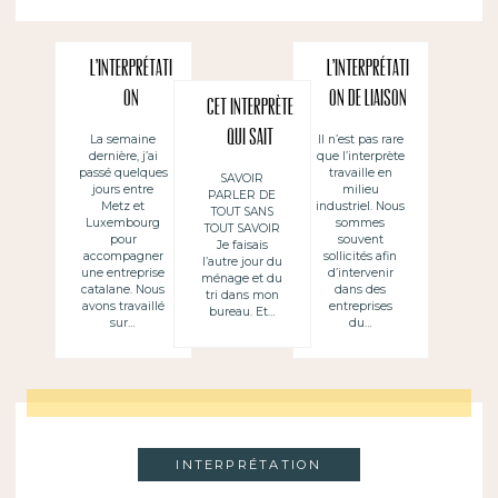
L’interprétati
L’interprétati
on
on de liaison
Cet interprète
d’accompagne
en milieu
qui sait
La semaine
Il n’est pas rare
dernière, j’ai
que l’interprète
ment
industriel
parler de tout
passé quelques
travaille en
SAVOIR
jours entre
milieu
PARLER DE
Metz et
industriel. Nous
TOUT SANS
Luxembourg
sommes
TOUT SAVOIR
pour
souvent
Je faisais
accompagner
sollicités afin
l’autre jour du
une entreprise
d’intervenir
ménage et du
catalane. Nous
dans des
tri dans mon
avons travaillé
entreprises
bureau. Et…
sur…
du…
INTERPRÉTATION