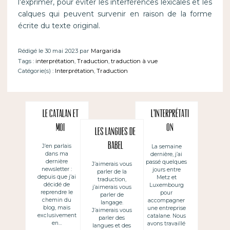
l’exprimer, pour éviter les interférences lexicales et les
calques qui peuvent survenir en raison de la forme
écrite du texte original.
Rédigé le 30 mai 2023 par
Margarida
Tags :
interprétation
,
Traduction
,
traduction à vue
Catégorie(s) :
Interprétation
,
Traduction
Le catalan et
L’interprétati
moi
on
Les langues de
d’accompagne
Babel
J’en parlais
La semaine
dans ma
dernière, j’ai
ment
dernière
passé quelques
J’aimerais vous
newsletter :
jours entre
parler de la
depuis que j’ai
Metz et
traduction,
décidé de
Luxembourg
j’aimerais vous
reprendre le
pour
parler de
chemin du
accompagner
langage.
blog, mais
une entreprise
J’aimerais vous
exclusivement
catalane. Nous
parler des
en…
avons travaillé
langues et des