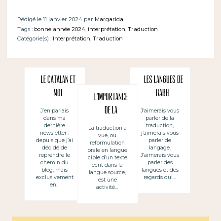
Rédigé le 11 janvier 2024 par
Margarida
Tags :
bonne année 2024
,
interprétation
,
Traduction
Catégorie(s) :
Interprétation
,
Traduction
Le catalan et
Les langues de
moi
Babel
L’importance
de la
J’en parlais
J’aimerais vous
dans ma
parler de la
traduction à
dernière
traduction,
La traduction à
newsletter :
j’aimerais vous
vue, ou
vue (pour
depuis que j’ai
parler de
reformulation
décidé de
langage.
l’interprétati
orale en langue
reprendre le
J’aimerais vous
cible d’un texte
chemin du
on)
parler des
écrit dans la
blog, mais
langues et des
langue source,
exclusivement
regards qui…
est une
en…
activité…