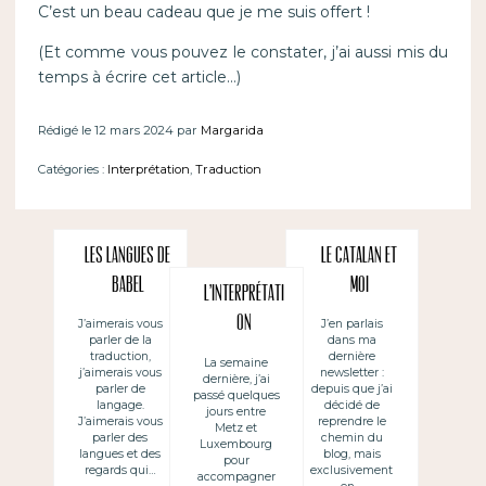
C’est un beau cadeau que je me suis offert !
(Et comme vous pouvez le constater, j’ai aussi mis du
temps à écrire cet article…)
Rédigé le 12 mars 2024 par
Margarida
Catégories :
Interprétation
,
Traduction
Les langues de
Le catalan et
Babel
moi
L’interprétati
on
J’aimerais vous
J’en parlais
parler de la
dans ma
d’accompagne
traduction,
dernière
La semaine
j’aimerais vous
newsletter :
dernière, j’ai
ment
parler de
depuis que j’ai
passé quelques
langage.
décidé de
jours entre
J’aimerais vous
reprendre le
Metz et
parler des
chemin du
Luxembourg
langues et des
blog, mais
pour
regards qui…
exclusivement
accompagner