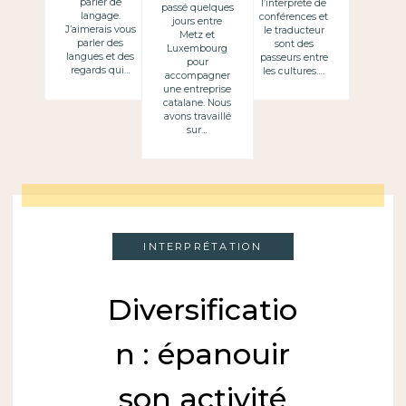
parler de
l’interprète de
passé quelques
langage.
conférences et
jours entre
J’aimerais vous
le traducteur
Metz et
parler des
sont des
Luxembourg
langues et des
passeurs entre
pour
regards qui…
les cultures….
accompagner
une entreprise
catalane. Nous
avons travaillé
sur…
INTERPRÉTATION
Diversificatio
n : épanouir
son activité