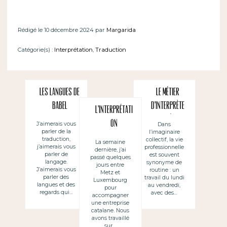
Rédigé le 10 décembre 2024 par
Margarida
Catégorie(s) :
Interprétation
,
Traduction
Les langues de
Le métier
Babel
d’Interprète
L’interprétati
de conférence
on
J’aimerais vous
Dans
parler de la
l’imaginaire
: Entre
d’accompagne
traduction,
collectif, la vie
La semaine
passion,
j’aimerais vous
professionnelle
dernière, j’ai
ment
parler de
est souvent
passé quelques
flexibilité et
langage.
synonyme de
jours entre
J’aimerais vous
routine : un
Metz et
adaptation
parler des
travail du lundi
Luxembourg
langues et des
au vendredi,
pour
regards qui…
avec des…
accompagner
une entreprise
catalane. Nous
avons travaillé
sur…