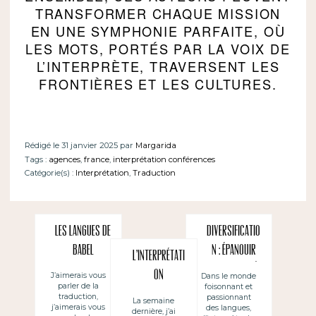
TRANSFORMER CHAQUE MISSION
EN UNE SYMPHONIE PARFAITE, OÙ
LES MOTS, PORTÉS PAR LA VOIX DE
L’INTERPRÈTE, TRAVERSENT LES
FRONTIÈRES ET LES CULTURES.
Rédigé le 31 janvier 2025 par
Margarida
Tags :
agences
,
france
,
interprétation conférences
Catégorie(s) :
Interprétation
,
Traduction
Les langues de
Diversificatio
Babel
n : épanouir
L’interprétati
son activité
on
J’aimerais vous
Dans le monde
parler de la
foisonnant et
d’interprète et
d’accompagne
traduction,
passionnant
La semaine
de traducteur
j’aimerais vous
des langues,
dernière, j’ai
ment