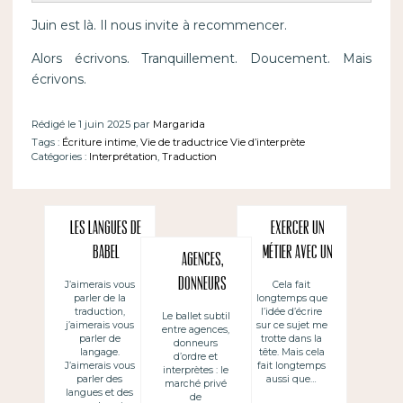
Juin est là. Il nous invite à recommencer.
Alors écrivons. Tranquillement. Doucement. Mais
écrivons.
Rédigé le 1 juin 2025 par
Margarida
Tags :
Écriture intime
,
Vie de traductrice Vie d’interprète
Catégories :
Interprétation
,
Traduction
Les langues de
Exercer un
Babel
métier avec un
Agences,
statut libéral
donneurs
J’aimerais vous
Cela fait
parler de la
longtemps que
et se sentir en
d’ordre et
traduction,
l’idée d’écrire
Le ballet subtil
même temps
j’aimerais vous
sur ce sujet me
entre agences,
interprètes
parler de
trotte dans la
donneurs
chef
langage.
tête. Mais cela
d’ordre et
J’aimerais vous
fait longtemps
interprètes : le
d’entreprise :
parler des
aussi que…
marché privé
langues et des
le cas des
de