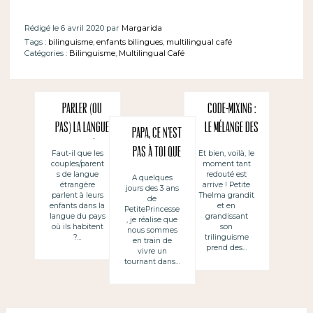
Rédigé le 6 avril 2020 par
Margarida
Tags :
bilinguisme
,
enfants bilingues
,
multilingual café
Catégories :
Bilinguisme
,
Multilingual Café
Parler (ou
Code-mixing :
pas) la LANGUE
le mélange des
Papa, ce n’est
DU PAYS où on
langues de ma
pas à toi que
Faut-il que les
Et bien, voilà, le
couples/parent
moment tant
habite à leurs
petite
je parle
s de langue
redouté est
A quelques
enfants ~
trilingue
étrangère
arrive ! Petite
jours des 3 ans
parlent à leurs
Thelma grandit
de
(no) Hablar a
enfants dans la
et en
PetitePrincesse
langue du pays
grandissant
, je réalise que
los hijos en
où ils habitent
son
nous sommes
?…
trilinguisme
la LENGUA DEL
en train de
prend des…
vivre un
PAIS donde se
tournant dans…
vive