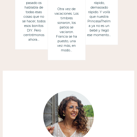
rápido,
pasado os
, niños de
demasiado
hablabla de
Otra vez de
rápido. Y voilà
todas esas
vacaciones. Los
vacaciones
que nuestra
cosas que no
timbres
PrincesaThelm
se hacer, todos
sonaron, los
a ya no es un
esos bonitos
patios se
bebé y llegó
DIY. Pero
vaciaron.
ese momento…
centrémonos
Francia se ha
ahora…
puesto, una
vez más, en
modo…