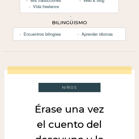
Mis traducciones
Web & blog
VIda freelance
BILINGÜISMO
Encuentros bilingües
Aprender idiomas
NIÑOS
Érase una vez
el cuento del