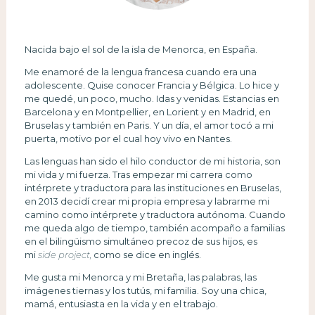
Nacida bajo el sol de la isla de Menorca, en España.
Me enamoré de la lengua francesa cuando era una
adolescente. Quise conocer Francia y Bélgica. Lo hice y
me quedé, un poco, mucho. Idas y venidas. Estancias en
Barcelona y en Montpellier, en Lorient y en Madrid, en
Bruselas y también en Paris. Y un día, el amor tocó a mi
puerta, motivo por el cual hoy vivo en Nantes.
Las lenguas han sido el hilo conductor de mi historia, son
mi vida y mi fuerza. Tras empezar mi carrera como
intérprete y traductora para las instituciones en Bruselas,
en 2013 decidí crear mi propia empresa y labrarme mi
camino como intérprete y traductora autónoma. Cuando
me queda algo de tiempo, también acompaño a familias
en el bilingüismo simultáneo precoz de sus hijos, es
mi
side project,
como se dice en inglés.
Me gusta mi Menorca y mi Bretaña, las palabras, las
imágenes tiernas y los tutús, mi familia. Soy una chica,
mamá, entusiasta en la vida y en el trabajo.