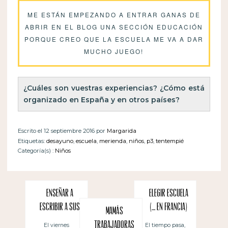
ME ESTÁN EMPEZANDO A ENTRAR GANAS DE
ABRIR EN EL BLOG UNA SECCIÓN EDUCACIÓN
PORQUE CREO QUE LA ESCUELA ME VA A DAR
MUCHO JUEGO!
¿Cuáles son vuestras experiencias? ¿Cómo está 
organizado en España y en otros países?
Escrito el 12 septiembre 2016 por
Margarida
Etiquetas:
desayuno
,
escuela
,
merienda
,
niños
,
p3
,
tentempié
Categoría(s) :
Niños
Enseñar a
Elegir escuela
escribir a sus
(… en Francia)
Mamás
propios hijos
trabajadoras
El tiempo pasa,
El viernes