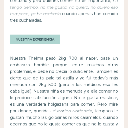
contrario y para quienes comer no es importante,
no
tengo tiempo, no me gusta, no quiero, no quiero eso
tampoco, ya he acabado
cuando apenas han comido
tres cucharadas.
NUESTRA EXPERIENCIA
Nuestra Thelma pesó 2kg 700 al nacer, pasé un
embarazo horrible porque, entre muchos otros
problemas, el bebé no crecía lo suficiente. También es
cierto que de tal palo tal astilla y yo fui todavía más
menuda con 2kg 500 (pero a los médicos eso les
daba igual). Nuestra niña es menuda y a ella comer no
le produce satisfacción alguna. No le gusta masticar,
es una verdadera holgazana para comer. Pero mire
por donde, querida
Education Nationale
, tampoco le
gustan mucho las golosinas ni los caramelos, cuando
decimos que no le gusta comer es que no le gusta y