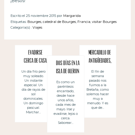
¡Besos!
Escrito el 25 noviembre 2015 por
Margarida
Etiquetas:
Bourges
,
catedral de Bourges
,
Francia
,
visitar Bourges
Categoría(s) :
Viajes
Evadirse
Mercadillo de
cerca de casa:
antigüedades,
Dos días en la
Pornichet
esa cosa tan
Isla de Oleron
Un día frío pero
El fin de
muy soleado.
semana
francesa
Un instante
pasado nos
Es como un
especial. Un
fuimos a la
paréntesis
día de rayos de
Bretaña, como
encantado,
sol
solemos hacer
desde hace
dominicales.
muy a
unos años,
Un domingo
menudo. Y es
cada mes de
pascual.
que de…
mayo. Irse y
Marchar…
evadirse, lejos o
cerca.
Saborear…