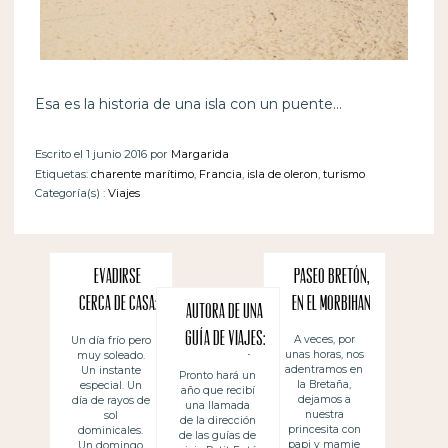
Esa es la historia de una isla con un puente…
Escrito el 1 junio 2016 por
Margarida
Etiquetas:
charente marítimo
,
Francia
,
isla de oleron
,
turismo
Categoría(s) :
Viajes
Evadirse
Paseo bretón,
cerca de casa:
en el Morbihan
Autora de una
Pornichet
guía de viajes:
A veces, por
Un día frío pero
unas horas, nos
muy soleado.
Petit Futé
adentramos en
Un instante
Pronto hará un
la Bretaña,
especial. Un
año que recibí
Baleares 2016
dejamos a
día de rayos de
una llamada
nuestra
sol
de la dirección
princesita con
dominicales.
de las guías de
papi y mamie
Un domingo