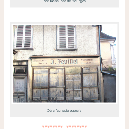
por las salinas de Bourges
Otra fachada especial
♥♥♥♥♥♥♥♥ ♥♥♥♥♥♥♥♥