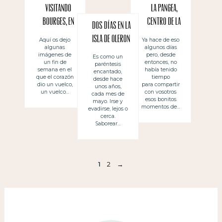
Visitando
La Pangea,
Bourges, en
centro de la
Dos días en la
Francia
Tierra -en
Isla de Oleron
Aquí os dejo
Ya hace de eso
algunas
algunos días
Valence
imágenes de
pero, desde
Es como un
(Francia)
un fin de
entonces, no
paréntesis
semana en el
había tenido
encantado,
que el corazón
tiempo
desde hace
dio un vuelco,
para compartir
unos años,
un vuelco…
con vosotros
cada mes de
esos bonitos
mayo. Irse y
momentos de…
evadirse, lejos o
cerca.
Saborear…
1
2
→