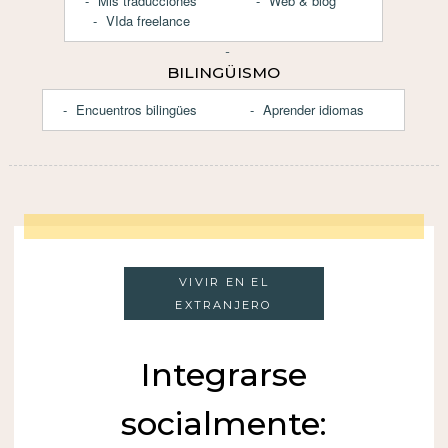
Mis traducciones
Web & blog
VIda freelance
BILINGÜISMO
Encuentros bilingües
Aprender idiomas
VIVIR EN EL
EXTRANJERO
Integrarse
socialmente: