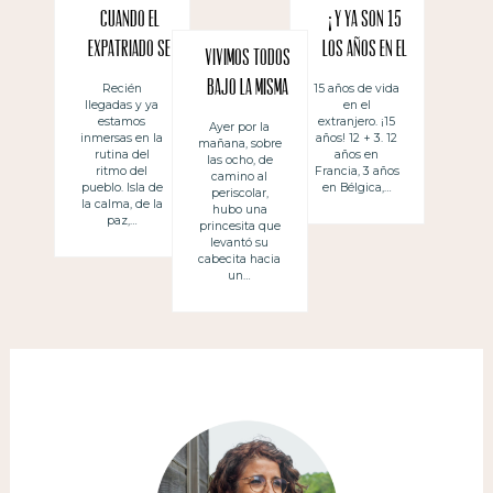
Cuando el
¡Y ya son 15
expatriado se
los años en el
Vivimos todos
va a casa de
extranjero!
bajo la misma
Recién
15 años de vida
llegadas y ya
en el
vacaciones,
luna (o cómo
estamos
extranjero. ¡15
Ayer por la
necesita
inmersas en la
años! 12 + 3. 12
mañana, sobre
explicar una
rutina del
años en
las ocho, de
tiempo para
ritmo del
Francia, 3 años
vida en el
camino al
pueblo. Isla de
en Bélgica,…
periscolar,
aclimatarse
extranjero a
la calma, de la
hubo una
paz,…
princesita que
los niños)
levantó su
cabecita hacia
un…