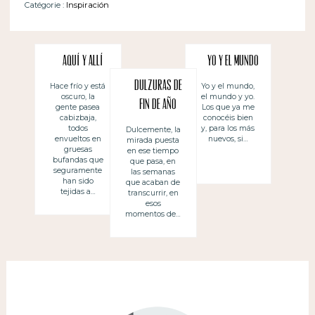
Catégorie :
Inspiración
Aquí y allí
Yo y el mundo
Dulzuras de
Hace frío y está
Yo y el mundo,
oscuro, la
el mundo y yo.
fin de año
gente pasea
Los que ya me
cabizbaja,
conocéis bien
todos
y, para los más
Dulcemente, la
envueltos en
nuevos, si…
mirada puesta
gruesas
en ese tiempo
bufandas que
que pasa, en
seguramente
las semanas
han sido
que acaban de
tejidas a…
transcurrir, en
esos
momentos de…