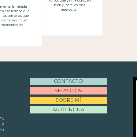
yo. Los que ya me conocéis
bien y, para los más
mente, la mirada
nuevos, si…
 en ese tiempo que
en las semanas que
 de transcurrir, en
s momentos de…
CONTACTO
SERVICIOS
SOBRE MÍ
ARTILINGUA
s,
 y
lo