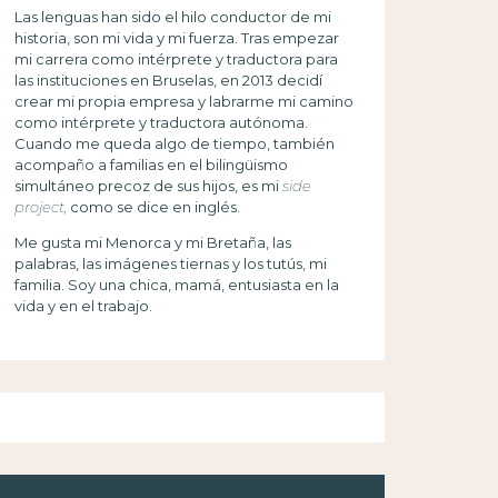
Las lenguas han sido el hilo conductor de mi
historia, son mi vida y mi fuerza. Tras empezar
mi carrera como intérprete y traductora para
las instituciones en Bruselas, en 2013 decidí
crear mi propia empresa y labrarme mi camino
como intérprete y traductora autónoma.
Cuando me queda algo de tiempo, también
acompaño a familias en el bilingüismo
simultáneo precoz de sus hijos, es mi
side
project,
como se dice en inglés.
Me gusta mi Menorca y mi Bretaña, las
palabras, las imágenes tiernas y los tutús, mi
familia. Soy una chica, mamá, entusiasta en la
vida y en el trabajo.