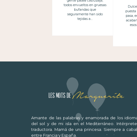
gente pasea cabizbaja,
todos envueltos en gruesas
Dulce
bufandas que
puesta
seguramente han sido
pasa, 
tejidas a…
acaban
eso
Marguerite
Les mots de
Amante de las palabras y enamorada de los idioma
del sol y de mi isla en el Mediterráneo. Intérprete
traductora. Mamá de una princesa. Siempre a cabal
entre Francia y España.