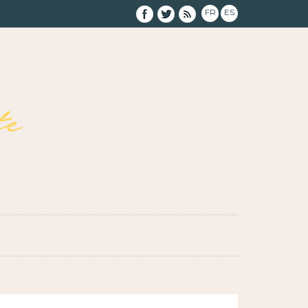
FR
ES
e
}