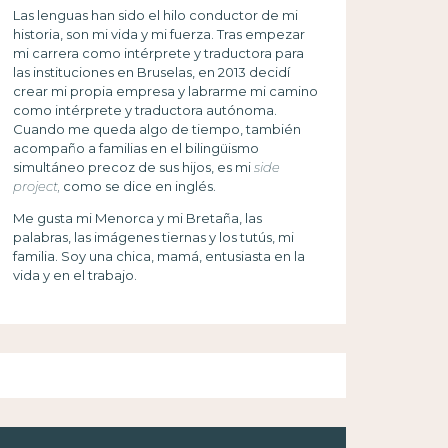
Las lenguas han sido el hilo conductor de mi
historia, son mi vida y mi fuerza. Tras empezar
mi carrera como intérprete y traductora para
las instituciones en Bruselas, en 2013 decidí
crear mi propia empresa y labrarme mi camino
como intérprete y traductora autónoma.
Cuando me queda algo de tiempo, también
acompaño a familias en el bilingüismo
simultáneo precoz de sus hijos, es mi
side
project,
como se dice en inglés.
Me gusta mi Menorca y mi Bretaña, las
palabras, las imágenes tiernas y los tutús, mi
familia. Soy una chica, mamá, entusiasta en la
vida y en el trabajo.