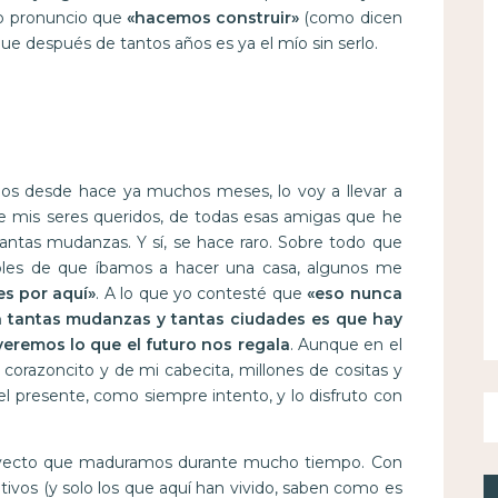
o pronuncio que
«hacemos construir»
(como dicen
ue después de tantos años es ya el mío sin serlo.
os desde hace ya muchos meses, lo voy a llevar a
de mis seres queridos, de todas esas amigas que he
antas mudanzas. Y sí, se hace raro. Sobre todo que
les de que íbamos a hacer una casa, algunos me
es por aquí»
. A lo que yo contesté que
«eso nunca
n tantas mudanzas y tantas ciudades es que hay
veremos lo que el futuro nos regala
. Aunque en el
i corazoncito y de mi cabecita, millones de cositas y
l presente, como siempre intento, y lo disfruto con
royecto que maduramos durante mucho tiempo. Con
ivos (y solo los que aquí han vivido, saben como es