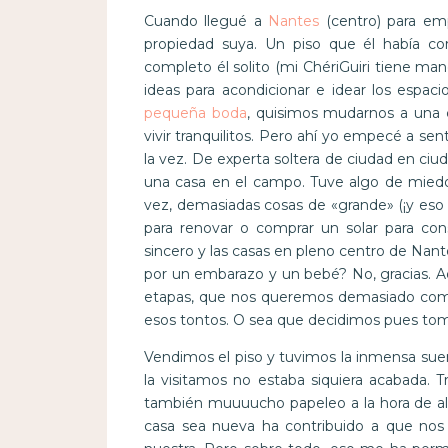
Cuando llegué a
Nantes
(centro) para emp
propiedad suya. Un piso que él había c
completo él solito (mi ChériGuiri tiene m
ideas para acondicionar e idear los espac
pequeña boda
, quisimos mudarnos a una c
vivir tranquilitos. Pero ahí yo empecé a s
la vez. De experta soltera de ciudad en ciu
una casa en el campo. Tuve algo de miedo
vez, demasiadas cosas de «grande» (¡y eso 
para renovar o comprar un solar para cons
sincero y las casas en pleno centro de Nante
por un embarazo y un bebé? No, gracias. Aqu
etapas, que nos queremos demasiado como 
esos tontos. O sea que decidimos pues tom
Vendimos el piso y tuvimos la inmensa suer
la visitamos no estaba siquiera acabada. 
también muuuucho papeleo a la hora de alq
casa sea nueva ha contribuido a que nos