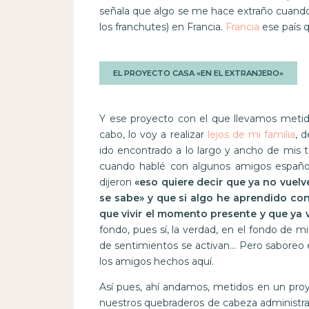
señala que algo se me hace extraño cuand
los franchutes) en Francia.
Francia
ese país q
EL PROYECTO CASA «EN EL EXTRANJERO»
Y ese proyecto con el que llevamos metid
cabo, lo voy a realizar
lejos de mi familia
, 
ido encontrado a lo largo y ancho de mis t
cuando hablé con algunos amigos españo
dijeron
«eso quiere decir que ya no vuelv
se sabe» y que si algo he aprendido co
que vivir el momento presente y que ya 
fondo, pues sí, la verdad, en el fondo de m
de sentimientos se activan… Pero saboreo e
los amigos hechos aquí.
Así pues, ahí andamos, metidos en un p
nuestros quebraderos de cabeza administrat