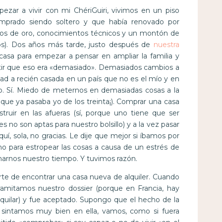
ezar a vivir con mi ChériGuiri, vivimos en un piso
omprado siendo soltero y que había renovado por
anos de oro, conocimientos técnicos y un montón de
ios). Dos años más tarde, justo después de
nuestra
asa para empezar a pensar en ampliar la familia y
entir que eso era «demasiado». Demasiados cambios a
dad a recién casada en un país que no es el mío y en
. Sí. Miedo de meternos en demasiadas cosas a la
que ya pasaba yo de los treinta¡). Comprar una casa
truir en las afueras (sí, porque uno tiene que ser
s no son aptas para nuestro bolsillo) y a la vez pasar
í, sola, no gracias. Le dije que mejor si íbamos por
para estropear las cosas a causa de un estrés de
arnos nuestro tiempo. Y tuvimos razón.
te de encontrar una casa nueva de alquiler. Cuando
Tramitamos nuestro dossier (porque en Francia, hay
uilar) y fue aceptado. Supongo que el hecho de la
 sintamos muy bien en ella, vamos, como si fuera