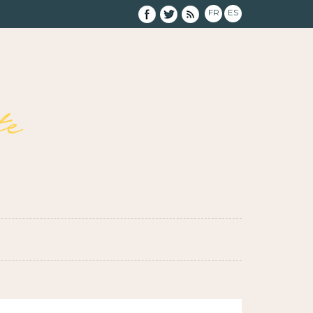
FR
ES
e
}