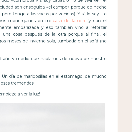
tido «comprobar» si soy capaz o no de vivir «en el
la ciudad son enseguida «el campo» porque de hecho
pero tengo a las vacas por vecinas). Y sí, lo soy. Lo
esis menorquines en mi
casa de familia
(y con el
amente embarazada y eso también vino a reforzar
 una cosa después de la otra porque al final, el
os meses de invierno sola, tumbada en el sofá (no
 1 año y medio que hablamos de nuevo de nuestro
. Un día de mariposillas en el estómago, de mucho
e esas tremendas.
pieza a ver la luz!