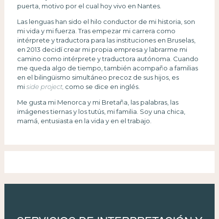
puerta, motivo por el cual hoy vivo en Nantes.
Las lenguas han sido el hilo conductor de mi historia, son
mi vida y mi fuerza. Tras empezar mi carrera como
intérprete y traductora para las instituciones en Bruselas,
en 2013 decidí crear mi propia empresa y labrarme mi
camino como intérprete y traductora autónoma. Cuando
me queda algo de tiempo, también acompaño a familias
en el bilingüismo simultáneo precoz de sus hijos, es
mi
side project,
como se dice en inglés.
Me gusta mi Menorca y mi Bretaña, las palabras, las
imágenes tiernas y los tutús, mi familia. Soy una chica,
mamá, entusiasta en la vida y en el trabajo.