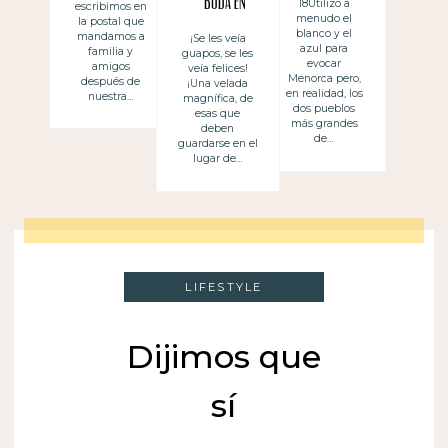
boda en
18Utilizo a
escribimos en
menudo el
ciudades
la postal que
Menorca!
blanco y el
mandamos a
¡Se les veía
mediterráneas
azul para
familia y
guapos, se les
evocar
amigos
veía felices!
Menorca pero,
después de
¡Una velada
en realidad, los
nuestra…
magnífica, de
dos pueblos
esas que
más grandes
deben
de…
guardarse en el
lugar de…
LIFESTYLE
Dijimos que
sí