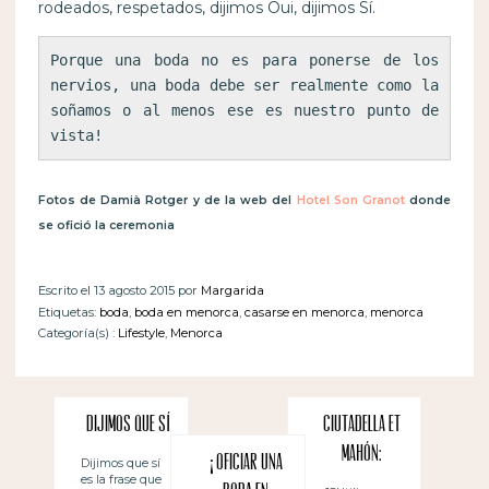
rodeados, respetados, dijimos Oui, dijimos Sí.
Porque una boda no es para ponerse de los 
nervios, una boda debe ser realmente como la 
soñamos o al menos ese es nuestro punto de 
vista!
Fotos de Damià Rotger y de la web del
Hotel Son Granot
donde
se ofició la ceremonia
Escrito el 13 agosto 2015 por
Margarida
Etiquetas:
boda
,
boda en menorca
,
casarse en menorca
,
menorca
Categoría(s) :
Lifestyle
,
Menorca
Dijimos que sí
Ciutadella et
Mahón:
¡Oficiar una
Dijimos que sí
es la frase que
bonitas