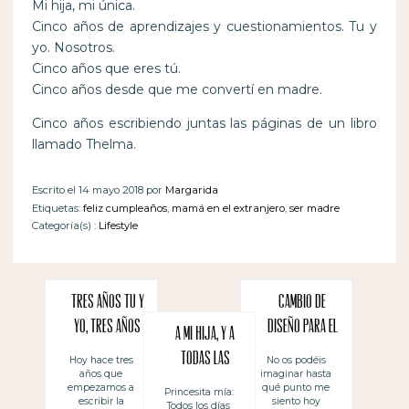
Mi hija, mi única.
Cinco años de aprendizajes y cuestionamientos. Tu y
yo. Nosotros.
Cinco años que eres tú.
Cinco años desde que me convertí en madre.
Cinco años escribiendo juntas las páginas de un libro
llamado Thelma.
Escrito el 14 mayo 2018 por
Margarida
Etiquetas:
feliz cumpleaños
,
mamá en el extranjero
,
ser madre
Categoría(s) :
Lifestyle
Tres años tu y
Cambio de
yo, tres años
diseño para el
A mi hija, y a
de nosotros
blog
todas las
Hoy hace tres
No os podéis
años que
imaginar hasta
hijas de
empezamos a
qué punto me
Princesita mía:
escribir la
siento hoy
Todos los días
todas las