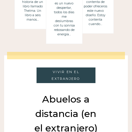
historia de un
contenta de
es un nuevo
libro llamado
poder ofreceros
madres
despertar,
Thelma. Un
este nuevo
todos los días
libro a seis
diseño. Estoy
me
manos…
contenta
deslumbras
cuando…
con tu sonrisa
rebosando de
energía…
VIVIR EN EL
EXTRANJERO
Abuelos a
distancia (en
el extranjero)