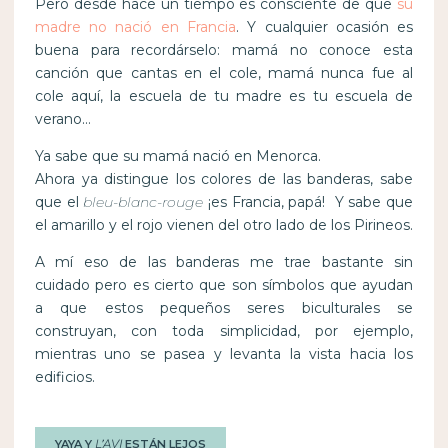
Pero desde hace un tiempo es consciente de que
su
madre no nació en Francia
. Y cualquier ocasión es
buena para recordárselo: mamá no conoce esta
canción que cantas en el cole, mamá nunca fue al
cole aquí, la escuela de tu madre es tu escuela de
verano…
Ya sabe que su mamá nació en Menorca.
Ahora ya distingue los colores de las banderas, sabe
que el
bleu-blanc-rouge
¡es Francia, papá! Y sabe que
el amarillo y el rojo vienen del otro lado de los Pirineos.
A mí eso de las banderas me trae bastante sin
cuidado pero es cierto que son símbolos que ayudan
a que estos pequeños seres biculturales se
construyan, con toda simplicidad, por ejemplo,
mientras uno se pasea y levanta la vista hacia los
edificios.
YAYA Y
L’AVI
ESTÁN LEJOS