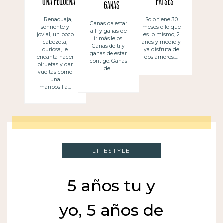
una pequeña
países
Ganas
bilingüe (y
Solo tiene 30
Renacuaja,
Ganas de estar
meses o lo que
sonriente y
algunas
allí y ganas de
es lo mismo, 2
jovial, un poco
ir más lejos.
herramientas)
años y medio y
cabezota,
Ganas de ti y
ya disfruta de
curiosa, le
ganas de estar
dos amores….
encanta hacer
contigo. Ganas
piruetas y dar
de…
vueltas como
una
mariposilla…
LIFESTYLE
5 años tu y
yo, 5 años de