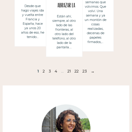
semanas que
papá
abrazar la
Desde que
volvimos. Que
hago viajes ida
volví. Una
sonrisa de las
y vuelta entre
semana y ya
Están ahí,
Francia y
un montón de
siempre, al otro
amigas
España, hace
cosas
lado de las
ya unos 20
realizadas,
fronteras, al
años de eso, he
decenas de
otro lado del
tenido…
papeles
teléfono, al otro
firmados,…
lado de la
pantalla….
1
2
3
4
…
21
22
23
→