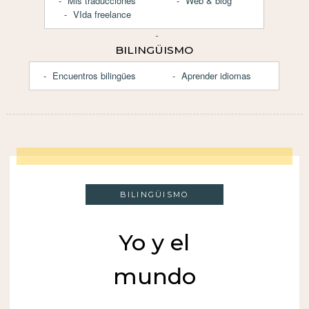
Mis traducciones
Web & blog
VIda freelance
BILINGÜISMO
Encuentros bilingües
Aprender idiomas
BILINGÜISMO
Yo y el
mundo