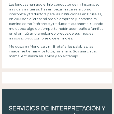
Las lenguas han sido el hilo conductor de mi historia, son
mi vida y mi fuerza. Tras empezar mi carrera como
intérprete y traductora para las instituciones en Bruselas,
en 2013 decidí crear mi propia empresa y labrarme mi
camino como intérprete y traductora autónoma. Cuando
me queda algo de tiempo, también acompaño a familias
en el bilingüismo simultáneo precoz de sus hijos, es
mi
side project,
como se dice en inglés.
Me gusta mi Menorca y mi Bretaña, las palabras, las
imágenes tiernas y los tutús, mi familia. Soy una chica,
mamá, entusiasta en la vida y en el trabajo.
SERVICIOS DE INTERPRETACIÓN Y