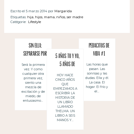
Escrito el 5 marzo 2014 por
Margarida
Etiquetas:
hija
,
hijos
,
mama
,
niños
,
ser madre
Catégorie :
Lifestyle
Sin ella:
Pedacitos de
separarse por
vida #1
5 años tu y yo,
primera vez de
5 años de
Las horas que
Será la primera
pasan. Las
vez. Y como
sus hijos
nosotros
sonrisas y las
cualquier otra
HOY HACE
dudas. Ella y él.
primera vez,
CINCO AÑOS
La casa. El
siento una
QUE
hogar. El frío y
mezcla de
EMPEZAMOS A
el…
excitación y de
ESCRIBIR LA
miedo, de
HISTORIA DE
entusiasmo…
UN LIBRO
LLAMADO
THELMA. UN
LIBRO A SEIS
MANOS Y…