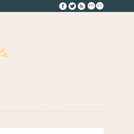
FR
ES
e
}