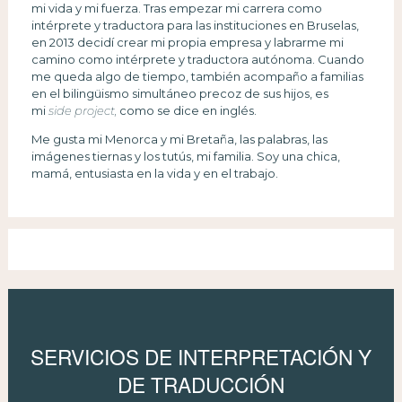
mi vida y mi fuerza. Tras empezar mi carrera como
intérprete y traductora para las instituciones en Bruselas,
en 2013 decidí crear mi propia empresa y labrarme mi
camino como intérprete y traductora autónoma. Cuando
me queda algo de tiempo, también acompaño a familias
en el bilingüismo simultáneo precoz de sus hijos, es
mi
side project,
como se dice en inglés.
Me gusta mi Menorca y mi Bretaña, las palabras, las
imágenes tiernas y los tutús, mi familia. Soy una chica,
mamá, entusiasta en la vida y en el trabajo.
SERVICIOS DE INTERPRETACIÓN Y
DE TRADUCCIÓN