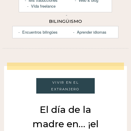
Mis traducciones
Web & blog
VIda freelance
BILINGÜISMO
Encuentros bilingües
Aprender idiomas
VIVIR EN EL
EXTRANJERO
El día de la
madre en… ¡el