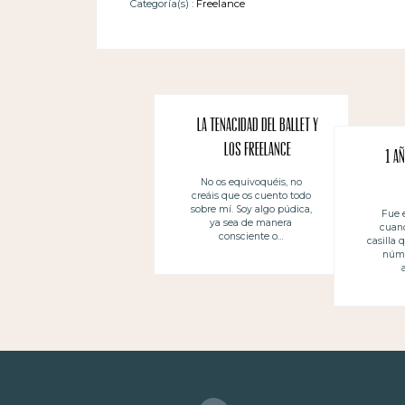
Categoría(s) :
Freelance
La tenacidad del ballet y
los freelance
1 a
No os equivoquéis, no
creáis que os cuento todo
sobre mí. Soy algo púdica,
Fue 
ya sea de manera
cuand
consciente o…
casilla 
núme