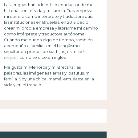
Las lenguas han sido el hilo conductor de mi
historia, son mi vida y mi fuerza. Tras empezar
mi carrera como intérprete y traductora para
las instituciones en Bruselas, en 2013 decidí
crear mi propia empresa y labrarme mi camino
como intérprete y traductora autónoma.
Cuando me queda algo de tiempo, también
acompaño a familias en el bilingüismo
simultáneo precoz de sus hijos, es mi
side
project,
como se dice en inglés.
Me gusta mi Menorca y mi Bretaña, las
palabras, las imágenes tiernas y los tutús, mi
familia. Soy una chica, mamá, entusiasta en la
vida y en el trabajo.