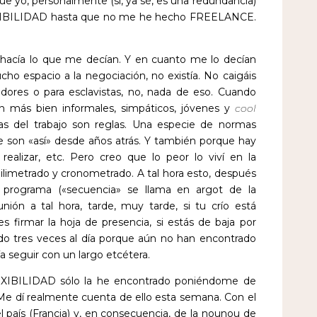
ue yo, personalmente (sí, ya sé, es una redundancia)
EXIBILIDAD hasta que no me he hecho FREELANCE.
 hacía lo que me decían. Y en cuanto me lo decían
cho espacio a la negociación, no existía. No caigáis
adores o para esclavistas, no, nada de eso. Cuando
an más bien informales, simpáticos, jóvenes y
cool
as del trabajo son reglas. Una especie de normas
e son «así» desde años atrás. Y también porque hay
realizar, etc. Pero creo que lo peor lo viví en la
limetrado y cronometrado. A tal hora esto, después
 programa («secuencia» se llama en argot de la
ión a tal hora, tarde, muy tarde, si tu crío está
 firmar la hoja de presencia, si estás de baja por
o tres veces al día porque aún no han encontrado
ía seguir con un largo etcétera.
EXIBILIDAD sólo la he encontrado poniéndome de
e dí realmente cuenta de ello esta semana. Con el
l país (Francia) y, en consecuencia, de la nounou de