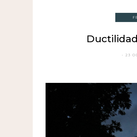
F
Ductilidad
23 O