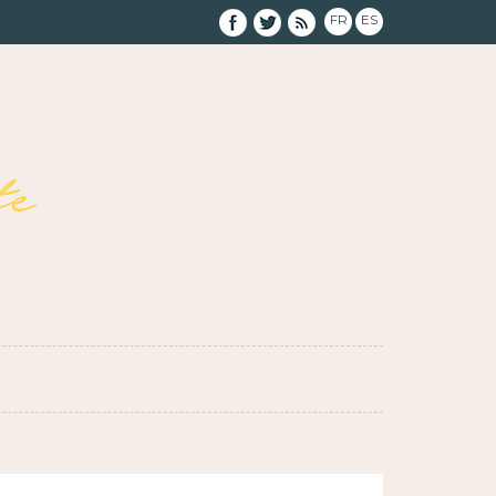
FR
ES
e
}