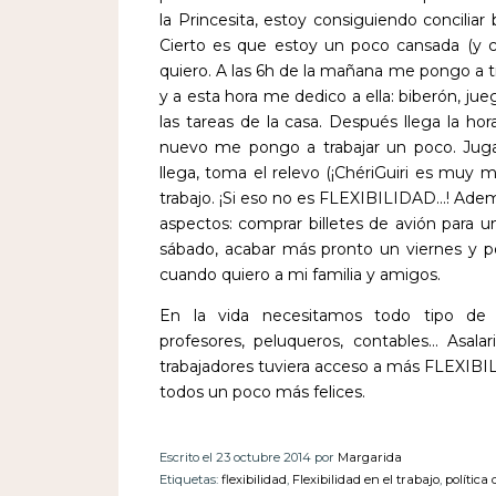
la Princesita, estoy consiguiendo conciliar 
Cierto es que estoy un poco cansada (y 
quiero. A las 6h de la mañana me pongo a tr
y a esta hora me dedico a ella: biberón, jue
las tareas de la casa. Después llega la ho
nuevo me pongo a trabajar un poco. Ju
llega, toma el relevo (¡ChériGuiri es muy 
trabajo. ¡Si eso no es FLEXIBILIDAD…! Adem
aspectos: comprar billetes de avión para u
sábado, acabar más pronto un viernes y 
cuando quiero a mi familia y amigos.
En la vida necesitamos todo tipo de pr
profesores, peluqueros, contables… Asal
trabajadores tuviera acceso a más FLEXIBI
todos un poco más felices.
Escrito el 23 octubre 2014 por
Margarida
Etiquetas:
flexibilidad
,
Flexibilidad en el trabajo
,
política 