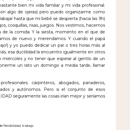
bastante bien mi vida familiar y mi vida profesional.
con algo de ojeras) pero puedo organizarme como
abajar hasta que mi bebé se despierta (hacia las 9h)
gos, cosquillas, risas, juegos. Nos vestimos, hacemos
ra de la comida. Y la siesta, momento en el que de
gamos de nuevo y merendamos. Y cuando el papá
majo!) y yo puedo dedicar un par o tres horas más al
ás, esa ductilidad la encuentro igualmente en otros
n miércoles y no tener que esperar al gentío de un
ponerme un rato un domingo a media tarde, llamar
ofesionales: carpinteros, abogados, panaderos,
ariados y autónomos. Pero si el conjunto de esos
LIDAD seguramente las cosas irían mejor y seríamos
de flexibilidad
,
trabajo