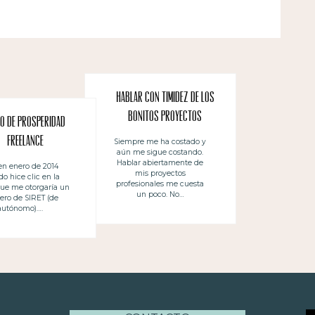
Hablar con timidez de los
bonitos proyectos
ño de prosperidad
profesionales
freelance
Siempre me ha costado y
aún me sigue costando.
Hablar abiertamente de
en enero de 2014
mis proyectos
o hice clic en la
profesionales me cuesta
que me otorgaría un
un poco. No…
ro de SIRET (de
autónomo)….