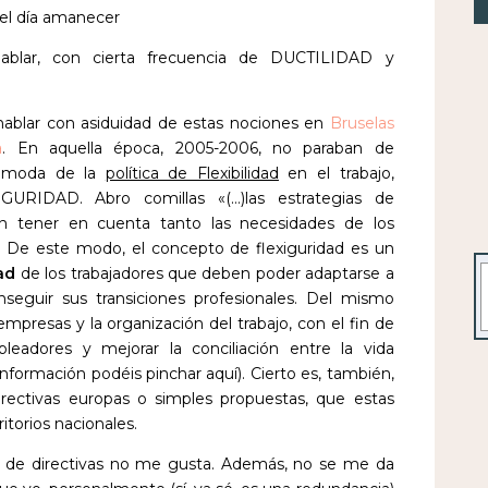
 el día amanecer
blar, con cierta frecuencia de DUCTILIDAD y
hablar con asiduidad de estas nociones en
Bruselas
a
. En aquella época, 2005-2006, no paraban de
la moda de la
política de Flexibilidad
en el trabajo,
RIDAD. Abro comillas «(…)las estrategias de
n tener en cuenta tanto las necesidades de los
. De este modo, el concepto de flexiguridad es un
B
dad
de los trabajadores que deben poder adaptarse a
nseguir sus transiciones profesionales. Del mismo
empresas y la organización del trabajo, con el fin de
eadores y mejorar la conciliación entre la vida
s información podéis
pinchar aquí
). Cierto es, también,
rectivas europas o simples propuestas, que estas
itorios nacionales.
 y de directivas no me gusta. Además, no se me da