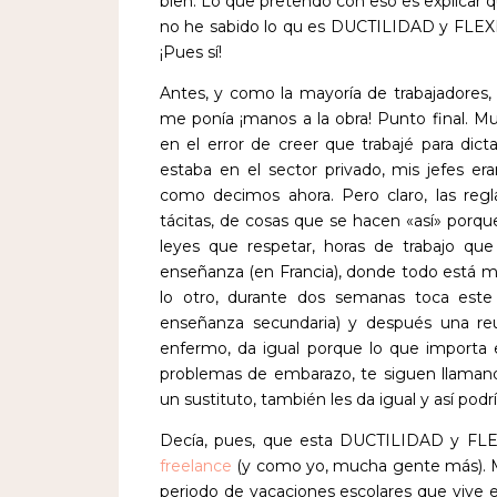
bien. Lo que pretendo con eso es explicar q
no he sabido lo qu es DUCTILIDAD y FL
¡Pues sí!
Antes, y como la mayoría de trabajadores,
me ponía ¡manos a la obra! Punto final. Mu
en el error de creer que trabajé para dict
estaba en el sector privado, mis jefes er
como decimos ahora. Pero claro, las regl
tácitas, de cosas que se hacen «así» porqu
leyes que respetar, horas de trabajo que 
enseñanza (en Francia), donde todo está mi
lo otro, durante dos semanas toca este
enseñanza secundaria) y después una reun
enfermo, da igual porque lo que importa es
problemas de embarazo, te siguen llamand
un sustituto, también les da igual y así podr
Decía, pues, que esta DUCTILIDAD y FL
freelance
(y como yo, mucha gente más). M
periodo de vacaciones escolares que vive e