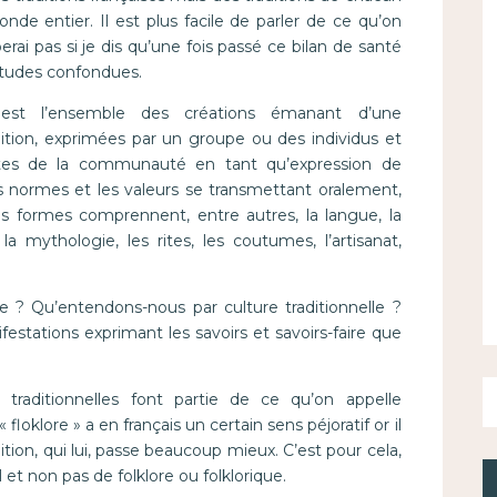
nde entier. Il est plus facile de parler de ce qu’on
ai pas si je dis qu’une fois passé ce bilan de santé
atitudes confondues.
e est l’ensemble des créations émanant d’une
ition, exprimées par un groupe ou des individus et
es de la communauté en tant qu’expression de
, les normes et les valeurs se transmettant oralement,
es formes comprennent, entre autres, la langue, la
 la mythologie, les rites, les coutumes, l’artisanat,
le ? Qu’entendons-nous par culture traditionnelle ?
festations exprimant les savoirs et savoirs-faire que
 traditionnelles font partie de ce qu’on appelle
loklore » a en français un certain sens péjoratif or il
ion, qui lui, passe beaucoup mieux. C’est pour cela,
l et non pas de folklore ou folklorique.