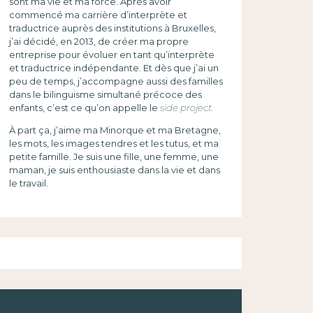
sont ma vie et ma force. Après avoir
commencé ma carrière d’interprète et
traductrice auprès des institutions à Bruxelles,
j’ai décidé, en 2013, de créer ma propre
entreprise pour évoluer en tant qu’interprète
et traductrice indépendante. Et dès que j’ai un
peu de temps, j’accompagne aussi des familles
dans le bilinguisme simultané précoce des
enfants, c’est ce qu’on appelle le
side project.
À part ça, j’aime ma Minorque et ma Bretagne,
les mots, les images tendres et les tutus, et ma
petite famille. Je suis une fille, une femme, une
maman, je suis enthousiaste dans la vie et dans
le travail.