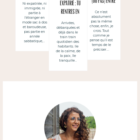
(ou pas) entre
Expatrié : tu
Ni expatriée, ni
immigrée, ni
un expat et
rentres en
Ce n’est
partie à
absolument
une vie à
l’étranger en
vacances
pas la même
mode sac à dos
Arrivées,
l’étranger ?
chose, enfin, je
et baroudeuse,
débarquées et
« chez toi »
crois. Tout
pas partie en
déjà dans le
comme je
année
mais tu as
train train
pense qu’il est
sabbatique,…
quotidien des
besoin de
temps de le
habitants. Ile
préciser….
de la calme, de
t’acclimater
la paix, île
tranquille…