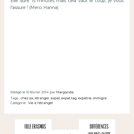
Elle dure 15 minutes mais cela vaut le coup, je vous
l’assure ! (Merci Hanna)
Rédigé le 10 février 2014 par
Margarida
Tags :
chez soi
,
etranger
,
expat
,
expat tag
,
expatrie
,
immigre
Catégorie :
Vie à l'étranger
Fille Erasmus
Différences