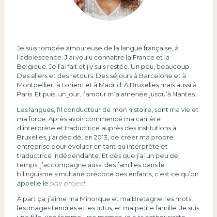
Je suis tombée amoureuse de la langue française, à
l’adolescence. J’ai voulu connaître la France et la
Belgique. Je l’ai fait et j’y suis restée. Un peu, beaucoup.
Des allers et des retours. Des séjours à Barcelone et à
Montpellier, à Lorient et à Madrid. À Bruxelles mais aussi à
Paris. Et puis, un jour, l’amour m’a amenée jusqu’à Nantes.
Les langues, fil conducteur de mon histoire, sont ma vie et
ma force. Après avoir commencé ma carrière
d’interprète et traductrice auprès des institutions à
Bruxelles, j’ai décidé, en 2013, de créer ma propre
entreprise pour évoluer en tant qu’interprète et
traductrice indépendante. Et dès que j’ai un peu de
temps, j’accompagne aussi des familles dans le
bilinguisme simultané précoce des enfants, c’est ce qu’on
appelle le
side project.
À part ça, j’aime ma Minorque et ma Bretagne, les mots,
les images tendres et les tutus, et ma petite famille. Je suis
une fille, une femme, une maman, je suis enthousiaste