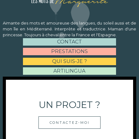
Marguerite
Les mots de
Aimante des mots et amoureuse des langues, du soleil aussi et de
mon île en Méditerrané. Interprète et traductrice. Maman d'une
princesse. Toujours à cheval entre la France et l'Espagne.
CONTACT
PRESTATIONS
QUI SUIS-JE ?
ARTILINGUA
UN PROJET ?
CONTACTEZ-MOI