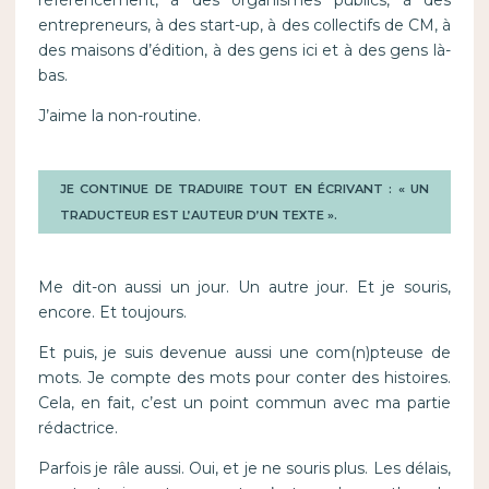
référencement, à des organismes publics, à des
entrepreneurs, à des start-up, à des collectifs de CM, à
des maisons d’édition, à des gens ici et à des gens là-
bas.
J’aime la non-routine.
JE CONTINUE DE TRADUIRE TOUT EN ÉCRIVANT : « UN
TRADUCTEUR EST L’AUTEUR D’UN TEXTE ».
Me dit-on aussi un jour. Un autre jour. Et je souris,
encore. Et toujours.
Et puis, je suis devenue aussi une com(n)pteuse de
mots. Je compte des mots pour conter des histoires.
Cela, en fait, c’est un point commun avec ma partie
rédactrice.
Parfois je râle aussi. Oui, et je ne souris plus. Les délais,