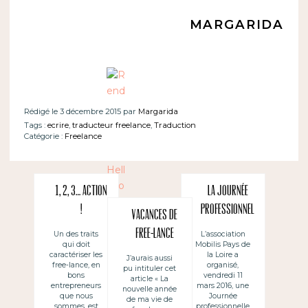
MARGARIDA
Rédigé le 3 décembre 2015 par
Margarida
Tags :
ecrire
,
traducteur freelance
,
Traduction
Catégorie :
Freelance
1, 2, 3… action
La Journée
!
professionnel
Vacances de
le dédiée à la
free-lance
Un des traits
L’association
qui doit
Mobilis Pays de
traduction –
caractériser les
la Loire a
J’aurais aussi
Nantes
free-lance, en
organisé,
pu intituler cet
bons
vendredi 11
article « La
entrepreneurs
mars 2016, une
nouvelle année
que nous
Journée
de ma vie de
sommes, est
professionnelle