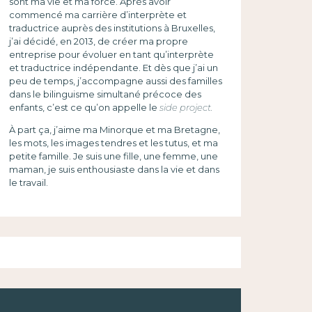
sont ma vie et ma force. Après avoir
commencé ma carrière d’interprète et
traductrice auprès des institutions à Bruxelles,
j’ai décidé, en 2013, de créer ma propre
entreprise pour évoluer en tant qu’interprète
et traductrice indépendante. Et dès que j’ai un
peu de temps, j’accompagne aussi des familles
dans le bilinguisme simultané précoce des
enfants, c’est ce qu’on appelle le
side project.
À part ça, j’aime ma Minorque et ma Bretagne,
les mots, les images tendres et les tutus, et ma
petite famille. Je suis une fille, une femme, une
maman, je suis enthousiaste dans la vie et dans
le travail.