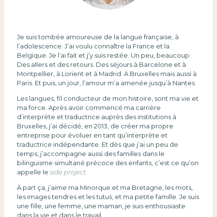
Je suis tombée amoureuse de la langue française, à
l’adolescence. J’ai voulu connaître la France et la
Belgique. Je l’ai fait et j’y suis restée. Un peu, beaucoup.
Des allers et des retours. Des séjours à Barcelone et à
Montpellier, à Lorient et à Madrid. À Bruxelles mais aussi à
Paris. Et puis, un jour, l’amour m’a amenée jusqu’à Nantes.
Les langues, fil conducteur de mon histoire, sont ma vie et
ma force. Après avoir commencé ma carrière
d’interprète et traductrice auprès des institutions à
Bruxelles, j’ai décidé, en 2013, de créer ma propre
entreprise pour évoluer en tant qu’interprète et
traductrice indépendante. Et dès que j’ai un peu de
temps, j’accompagne aussi des familles dans le
bilinguisme simultané précoce des enfants, c’est ce qu’on
appelle le
side project.
À part ça, j’aime ma Minorque et ma Bretagne, les mots,
les images tendres et les tutus, et ma petite famille. Je suis
une fille, une femme, une maman, je suis enthousiaste
dans la vie et dans le travail.