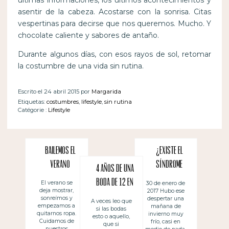
últimas informaciones, los últimos acontecimientos y
asentir de la cabeza. Acostarse con la sonrisa. Citas
vespertinas para decirse que nos queremos. Mucho. Y
chocolate caliente y sabores de antaño.
Durante algunos días, con esos rayos de sol, retomar
la costumbre de una vida sin rutina.
Escrito el 24 abril 2015 por
Margarida
Etiquetas:
costumbres
,
lifestyle
,
sin rutina
Catégorie :
Lifestyle
Bailemos el
¿Existe el
verano
síndrome
4 años de una
postconstru
boda de 12 en
El verano se
30 de enero de
deja mostrar,
2017 Hubo ese
cción?
Menorca
sonreímos y
despertar una
A veces leo que
empezamos a
mañana de
si las bodas
quitarnos ropa.
invierno muy
esto o aquello,
Cuidamos de
frío, casi en
que si
nuestros