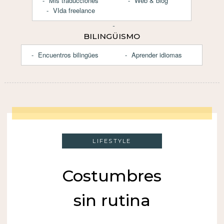
Mis traducciones
Web & blog
VIda freelance
BILINGÜISMO
Encuentros bilingües
Aprender idiomas
LIFESTYLE
Costumbres
sin rutina