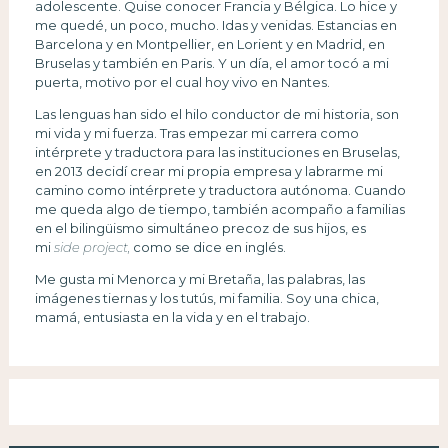
adolescente. Quise conocer Francia y Bélgica. Lo hice y
me quedé, un poco, mucho. Idas y venidas. Estancias en
Barcelona y en Montpellier, en Lorient y en Madrid, en
Bruselas y también en Paris. Y un día, el amor tocó a mi
puerta, motivo por el cual hoy vivo en Nantes.
Las lenguas han sido el hilo conductor de mi historia, son
mi vida y mi fuerza. Tras empezar mi carrera como
intérprete y traductora para las instituciones en Bruselas,
en 2013 decidí crear mi propia empresa y labrarme mi
camino como intérprete y traductora autónoma. Cuando
me queda algo de tiempo, también acompaño a familias
en el bilingüismo simultáneo precoz de sus hijos, es
mi
side project,
como se dice en inglés.
Me gusta mi Menorca y mi Bretaña, las palabras, las
imágenes tiernas y los tutús, mi familia. Soy una chica,
mamá, entusiasta en la vida y en el trabajo.