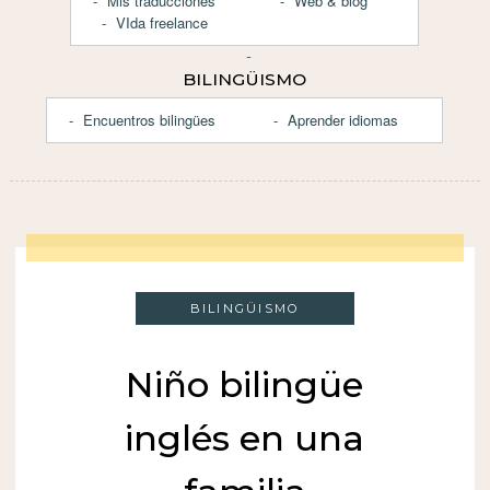
Mis traducciones
Web & blog
VIda freelance
BILINGÜISMO
Encuentros bilingües
Aprender idiomas
BILINGÜISMO
Niño bilingüe
inglés en una