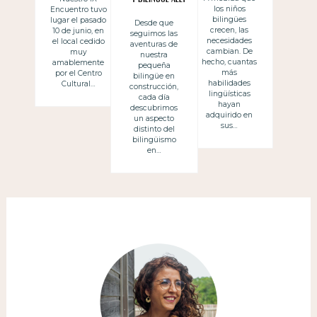
los niños
Encuentro tuvo
lengua
bilingües
lugar el pasado
Desde que
afectiva,
crecen, las
10 de junio, en
seguimos las
necesidades
el local cedido
aventuras de
lengua
cambian. De
muy
nuestra
hecho, cuantas
amablemente
pequeña
efectiva
más
por el Centro
bilingüe en
habilidades
Cultural…
construcción,
lingüísticas
cada día
hayan
descubrimos
adquirido en
un aspecto
sus…
distinto del
bilingüismo
en…