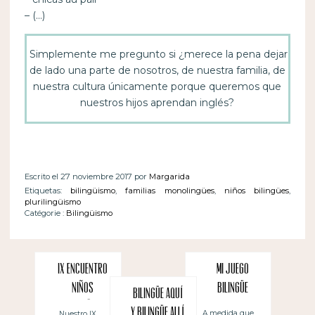
– (…)
Simplemente me pregunto si ¿merece la pena dejar
de lado una parte de nosotros, de nuestra familia, de
nuestra cultura únicamente porque queremos que
nuestros hijos aprendan inglés?
Escrito el 27 noviembre 2017 por
Margarida
Etiquetas:
bilingüismo
,
familias monolingües
,
niños bilingües
,
plurilingüismo
Catégorie :
Bilingüismo
IX Encuentro
Mi juego
Niños
bilingüe
Bilingüe aquí
Bilingües:
y bilingüe allí
A medida que
Nuestro IX