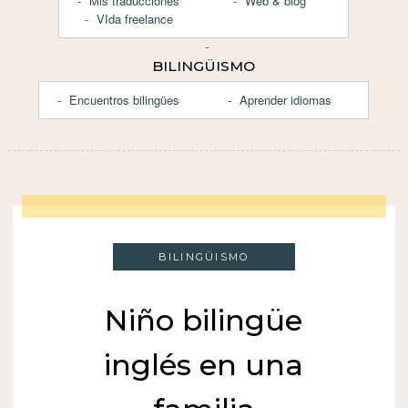
Mis traducciones
Web & blog
VIda freelance
BILINGÜISMO
Encuentros bilingües
Aprender idiomas
BILINGÜISMO
Niño bilingüe
inglés en una