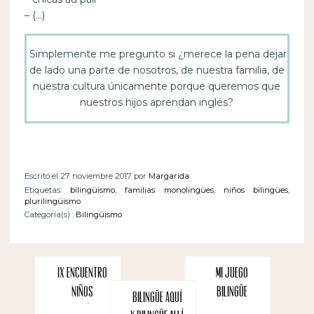
– (…)
Simplemente me pregunto si ¿merece la pena dejar
de lado una parte de nosotros, de nuestra familia, de
nuestra cultura únicamente porque queremos que
nuestros hijos aprendan inglés?
Escrito el 27 noviembre 2017 por
Margarida
Etiquetas:
bilingüismo
,
familias monolingües
,
niños bilingües
,
plurilingüismo
Categoría(s) :
Bilingüismo
IX Encuentro
Mi juego
Niños
bilingüe
Bilingüe aquí
Bilingües: