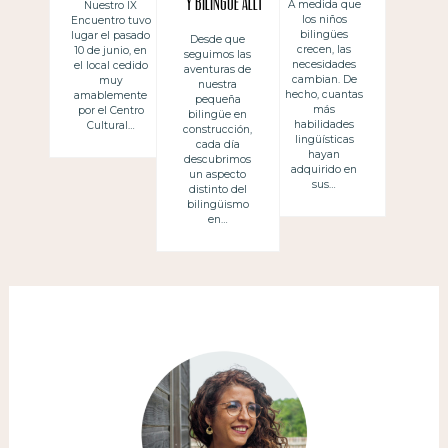
y bilingüe allí
A medida que
Nuestro IX
los niños
Encuentro tuvo
lengua
bilingües
lugar el pasado
Desde que
afectiva,
crecen, las
10 de junio, en
seguimos las
necesidades
el local cedido
aventuras de
lengua
cambian. De
muy
nuestra
hecho, cuantas
amablemente
pequeña
efectiva
más
por el Centro
bilingüe en
habilidades
Cultural…
construcción,
lingüísticas
cada día
hayan
descubrimos
adquirido en
un aspecto
sus…
distinto del
bilingüismo
en…