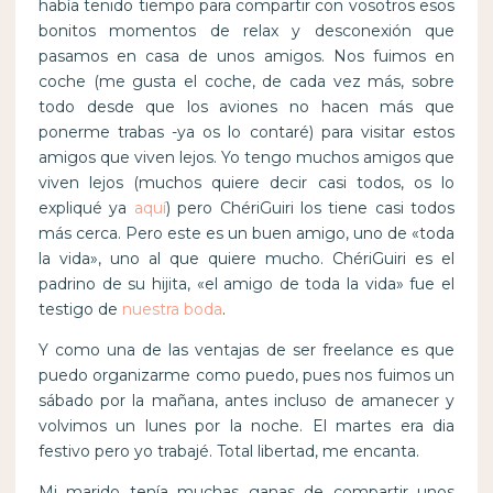
había tenido tiempo para compartir con vosotros esos
bonitos momentos de relax y desconexión que
pasamos en casa de unos amigos. Nos fuimos en
coche (me gusta el coche, de cada vez más, sobre
todo desde que los aviones no hacen más que
ponerme trabas -ya os lo contaré) para visitar estos
amigos que viven lejos. Yo tengo muchos amigos que
viven lejos (muchos quiere decir casi todos, os lo
expliqué ya
aquí
) pero ChériGuiri los tiene casi todos
más cerca. Pero este es un buen amigo, uno de «toda
la vida», uno al que quiere mucho. ChériGuiri es el
padrino de su hijita, «el amigo de toda la vida» fue el
testigo de
nuestra boda
.
Y como una de las ventajas de ser freelance es que
puedo organizarme como puedo, pues nos fuimos un
sábado por la mañana, antes incluso de amanecer y
volvimos un lunes por la noche. El martes era dia
festivo pero yo trabajé. Total libertad, me encanta.
Mi marido tenía muchas ganas de compartir unos