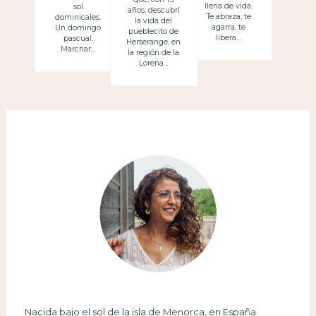
llena de vida.
sol
años, descubrí
Te abraza, te
dominicales.
la vida del
agarra, te
Un domingo
pueblecito de
libera…
pascual.
Herserange, en
Marchar…
la región de la
Lorena…
Nacida bajo el sol de la isla de Menorca, en España.