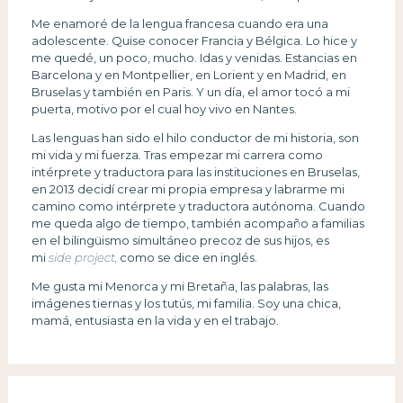
Me enamoré de la lengua francesa cuando era una
adolescente. Quise conocer Francia y Bélgica. Lo hice y
me quedé, un poco, mucho. Idas y venidas. Estancias en
Barcelona y en Montpellier, en Lorient y en Madrid, en
Bruselas y también en Paris. Y un día, el amor tocó a mi
puerta, motivo por el cual hoy vivo en Nantes.
Las lenguas han sido el hilo conductor de mi historia, son
mi vida y mi fuerza. Tras empezar mi carrera como
intérprete y traductora para las instituciones en Bruselas,
en 2013 decidí crear mi propia empresa y labrarme mi
camino como intérprete y traductora autónoma. Cuando
me queda algo de tiempo, también acompaño a familias
en el bilingüismo simultáneo precoz de sus hijos, es
mi
side project,
como se dice en inglés.
Me gusta mi Menorca y mi Bretaña, las palabras, las
imágenes tiernas y los tutús, mi familia. Soy una chica,
mamá, entusiasta en la vida y en el trabajo.