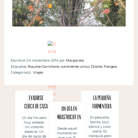
Escrito el 24 noviembre 2014 por
Margarida
Etiquetas:
Baume-Cornillane
,
continente único
,
Drôme
,
Pangea
Categoría(s) :
Viajes
Evadirse
La pequeña
cerca de casa:
Formentera
Un día en
Pornichet
Maastricht en
Es pequeña,
Un día frío pero
bonita, azul,
muy soleado.
familia
blanca y color
Un instante
Desde aquél
arena. Es
especial. Un
momento en
tranquila pero
día de rayos de
que, con 15