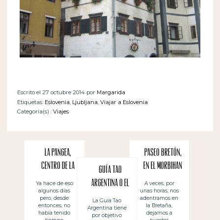
Escrito el 27 octubre 2014 por
Margarida
Etiquetas:
Eslovenia
,
Ljubljana
,
Viajar a Eslovenia
Categoría(s) :
Viajes
La Pangea,
Paseo bretón,
centro de la
en el Morbihan
Guía Tao
Tierra -en
Argentina o el
A veces, por
Ya hace de eso
unas horas, nos
algunos días
Valence
reto de viajar
adentramos en
pero, desde
La Guía Tao
(Francia)
la Bretaña,
entonces, no
Argentina tiene
de otra forma
dejamos a
había tenido
por objetivo