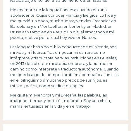
Nacida bajo el sol de la isla de Menorca, en España.
Me enamoré de la lengua francesa cuando era una
adolescente. Quise conocer Francia y Bélgica. Lo hice y
me quedé, un poco, mucho. Idas y venidas. Estancias en
Barcelona y en Montpellier, en Lorient y en Madrid, en
Bruselas y también en Paris. Y un día, el amor tocó a mi
puerta, motivo por el cual hoy vivo en Nantes.
Las lenguas han sido el hilo conductor de mi historia, son
mi vida y mi fuerza. Tras empezar mi carrera como
intérprete y traductora para las instituciones en Bruselas,
en 2013 decidí crear mi propia empresa y labrarme mi
camino como intérprete y traductora autónoma. Cuando
me queda algo de tiempo, también acompaño a familias
en el bilingüismo simultáneo precoz de sus hijos, es
mi
side project,
como se dice en inglés.
Me gusta mi Menorca y mi Bretaña, las palabras, las
imágenes tiernas y los tutús, mi familia. Soy una chica,
mamá, entusiasta en la vida y en el trabajo.