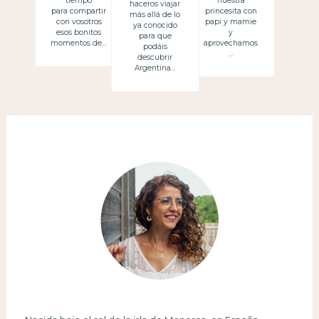
nuestra
tiempo
haceros viajar
princesita con
para compartir
más allá de lo
papi y mamie
con vosotros
ya conocido
y
esos bonitos
para que
aprovechamos
momentos de…
podáis
…
descubrir
Argentina…