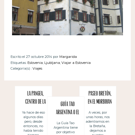
Escrito el 27 octubre 2014 por
Margarida
Etiquetas:
Eslovenia
,
Ljubljana
,
Viajar a Eslovenia
Categoría(s) :
Viajes
La Pangea,
Paseo bretón,
centro de la
en el Morbihan
Guía Tao
Tierra -en
Argentina o el
A veces, por
Ya hace de eso
unas horas, nos
algunos días
Valence
reto de viajar
adentramos en
pero, desde
La Guía Tao
(Francia)
la Bretaña,
entonces, no
Argentina tiene
de otra forma
dejamos a
había tenido
por objetivo