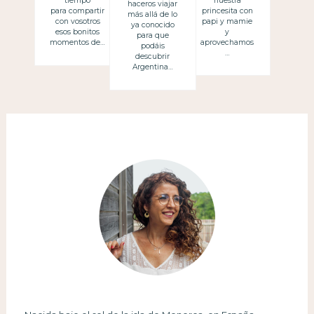
nuestra
tiempo
haceros viajar
princesita con
para compartir
más allá de lo
papi y mamie
con vosotros
ya conocido
y
esos bonitos
para que
aprovechamos
momentos de…
podáis
…
descubrir
Argentina…