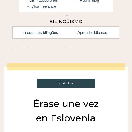
Mis traducciones
Web & blog
VIda freelance
BILINGÜISMO
Encuentros bilingües
Aprender idiomas
VIAJES
Érase une vez
en Eslovenia