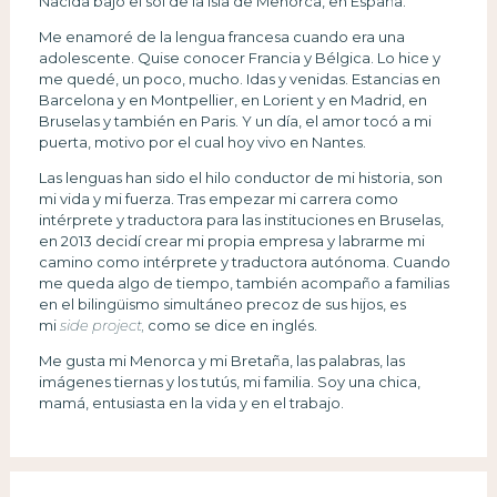
Nacida bajo el sol de la isla de Menorca, en España.
Me enamoré de la lengua francesa cuando era una
adolescente. Quise conocer Francia y Bélgica. Lo hice y
me quedé, un poco, mucho. Idas y venidas. Estancias en
Barcelona y en Montpellier, en Lorient y en Madrid, en
Bruselas y también en Paris. Y un día, el amor tocó a mi
puerta, motivo por el cual hoy vivo en Nantes.
Las lenguas han sido el hilo conductor de mi historia, son
mi vida y mi fuerza. Tras empezar mi carrera como
intérprete y traductora para las instituciones en Bruselas,
en 2013 decidí crear mi propia empresa y labrarme mi
camino como intérprete y traductora autónoma. Cuando
me queda algo de tiempo, también acompaño a familias
en el bilingüismo simultáneo precoz de sus hijos, es
mi
side project,
como se dice en inglés.
Me gusta mi Menorca y mi Bretaña, las palabras, las
imágenes tiernas y los tutús, mi familia. Soy una chica,
mamá, entusiasta en la vida y en el trabajo.