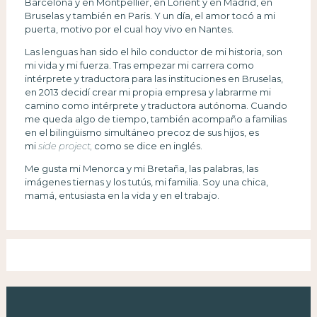
Barcelona y en Montpellier, en Lorient y en Madrid, en
Bruselas y también en Paris. Y un día, el amor tocó a mi
puerta, motivo por el cual hoy vivo en Nantes.
Las lenguas han sido el hilo conductor de mi historia, son
mi vida y mi fuerza. Tras empezar mi carrera como
intérprete y traductora para las instituciones en Bruselas,
en 2013 decidí crear mi propia empresa y labrarme mi
camino como intérprete y traductora autónoma. Cuando
me queda algo de tiempo, también acompaño a familias
en el bilingüismo simultáneo precoz de sus hijos, es
mi
side project,
como se dice en inglés.
Me gusta mi Menorca y mi Bretaña, las palabras, las
imágenes tiernas y los tutús, mi familia. Soy una chica,
mamá, entusiasta en la vida y en el trabajo.