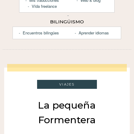
Mis traducciones
Web & blog
VIda freelance
BILINGÜISMO
Encuentros bilingües
Aprender idiomas
VIAJES
La pequeña
Formentera