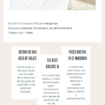
Escrito el 2 octubre 2015 por
Margarida
Etiquetas:
baléares
,
formentera
,
isla de formentera
Categoría(s) :
Viajes
Autora de una
Paseo bretón,
guía de viajes:
en el Morbihan
Les Illes
Petit Futé
Balears al
A veces, por
Pronto hará un
unas horas, nos
año que recibí
Baleares 2016
programa
adentramos en
una llamada
Fou a principis
la Bretaña,
de la dirección
d’estiu, o finals
Echappées
dejamos a
de las guías de
de primavera,
nuestra
viaje Petit Futé
Belles, amb
quan
princesita con
(editorial
normalment
France 5 –
papi y mamie
francesa…
comencem a
y
tenir ganes de
#iunpocjo
aprovechamos
vacances, de
…
sol, de