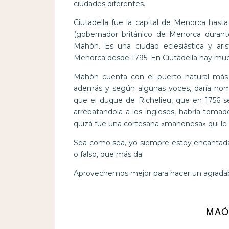
ciudades diferentes.
Ciutadella fue la capital de Menorca hast
(gobernador británico de Menorca durante 
Mahón. Es una ciudad eclesiástica y ari
Menorca desde 1795. En Ciutadella hay much
Mahón cuenta con el puerto natural más 
además y según algunas voces, daría nom
que el duque de Richelieu, que en 1756 se
arrébatandola a los ingleses, habría tomad
quizá fue una cortesana «mahonesa» qui le d
Sea como sea, yo siempre estoy encantada
o falso, que más da!
Aprovechemos mejor para hacer un agradabl
MAÓ