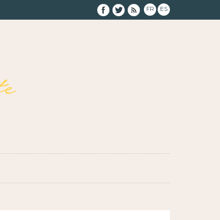
FR
ES
e
}