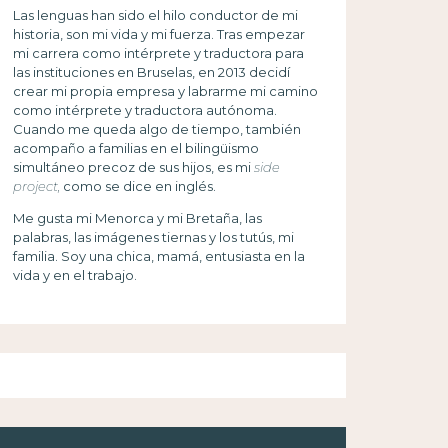
Las lenguas han sido el hilo conductor de mi
historia, son mi vida y mi fuerza. Tras empezar
mi carrera como intérprete y traductora para
las instituciones en Bruselas, en 2013 decidí
crear mi propia empresa y labrarme mi camino
como intérprete y traductora autónoma.
Cuando me queda algo de tiempo, también
acompaño a familias en el bilingüismo
simultáneo precoz de sus hijos, es mi
side
project,
como se dice en inglés.
Me gusta mi Menorca y mi Bretaña, las
palabras, las imágenes tiernas y los tutús, mi
familia. Soy una chica, mamá, entusiasta en la
vida y en el trabajo.