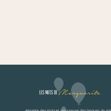
Marguerite
Les mots de
Aimante des mots et amoureuse des langues, du sole