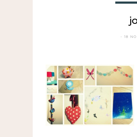
j
18 N