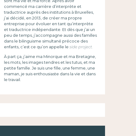
sont ma vie et ma force. Après avoir
commencé ma carrière d’interprète et
traductrice auprès des institutions à Bruxelles,
j’ai décidé, en 2013, de créer ma propre
entreprise pour évoluer en tant qu’interprète
et traductrice indépendante. Et dès que j’ai un
peu de temps, j’accompagne aussi des familles
dans le bilinguisme simultané précoce des
enfants, c’est ce qu’on appelle le
side project.
À part ça, j’aime ma Minorque et ma Bretagne,
les mots, les images tendres et les tutus, et ma
petite famille. Je suis une fille, une femme, une
maman, je suis enthousiaste dans la vie et dans
le travail.