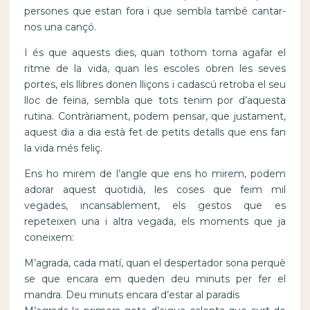
persones que estan fora i que sembla també cantar-
nos una cançó.
I és que aquests dies, quan tothom torna agafar el
ritme de la vida, quan les escoles obren les seves
portes, els llibres donen lliçons i cadascú retroba el seu
lloc de feina, sembla que tots tenim por d’aquesta
rutina. Contràriament, podem pensar, que justament,
aquest dia a dia està fet de petits detalls que ens fan
la vida més feliç.
Ens ho mirem de l’angle que ens ho mirem, podem
adorar aquest quotidià, les coses que feim mil
vegades, incansablement, els gestos que es
repeteixen una i altra vegada, els moments que ja
coneixem:
M’agrada, cada matí, quan el despertador sona perquè
se que encara em queden deu minuts per fer el
mandra. Deu minuts encara d’estar al paradís