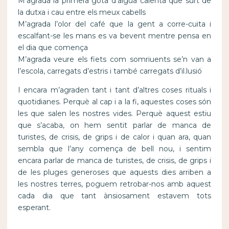
M’agrada la primera gota d’aigua calenta que surt de
la dutxa i cau entre els meux cabells
M’agrada l’olor del café que la gent a corre-cuita i
escalfant-se les mans es va bevent mentre pensa en
el dia que comença
M’agrada veure els fiets com somriuents se’n van a
l’escola, carregats d’estris i també carregats d’il.lusió
I encara m’agraden tant i tant d’altres coses rituals i
quotidianes. Perquè al cap i a la fi, aquestes coses són
les que salen les nostres vides. Perquè aquest estiu
que s’acaba, on hem sentit parlar de manca de
turistes, de crisis, de grips i de calor i quan ara, quan
sembla que l’any comença de bell nou, i sentim
encara parlar de manca de turistes, de crisis, de grips i
de les pluges generoses que aquests dies arriben a
les nostres terres, poguem retrobar-nos amb aquest
cada dia que tant ànsiosament estavem tots
esperant.