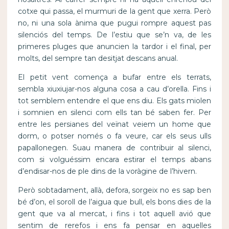
cotxe qui passa, el murmuri de la gent que xerra. Però
no, ni una sola ànima que pugui rompre aquest pas
silenciós del temps. De l’estiu que se’n va, de les
primeres pluges que anuncien la tardor i el final, per
molts, del sempre tan desitjat descans anual.
El petit vent comença a bufar entre els terrats,
sembla xiuxiujar-nos alguna cosa a cau d’orella. Fins i
tot semblem entendre el que ens diu. Els gats miolen
i somnien en silenci com ells tan bé saben fer. Per
entre les persianes del veïnat veiem un home que
dorm, o potser només o fa veure, car els seus ulls
papallonegen. Suau manera de contribuir al silenci,
com si volguéssim encara estirar el temps abans
d’endisar-nos de ple dins de la voràgine de l’hivern.
Però sobtadament, allà, defora, sorgeix no es sap ben
bé d’on, el soroll de l’aigua que bull, els bons dies de la
gent que va al mercat, i fins i tot aquell avió que
sentim de rerefos i ens fa pensar en aquelles