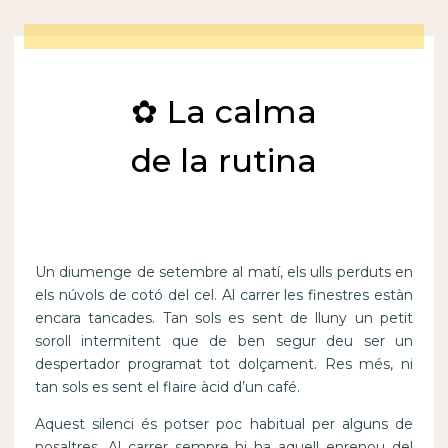
✿ La calma
de la rutina
Un diumenge de setembre al matí, els ulls perduts en
els núvols de cotó del cel. Al carrer les finestres estàn
encara tancades. Tan sols es sent de lluny un petit
soroll intermitent que de ben segur deu ser un
despertador programat tot dolçament. Res més, ni
tan sols es sent el flaire àcid d’un café.
Aquest silenci és potser poc habitual per alguns de
nosaltres. Al carrer sempre hi ha aquell enrenou del