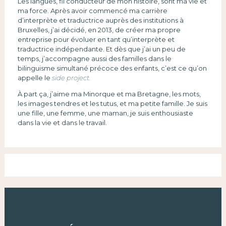
Les langues, fil conducteur de mon histoire, sont ma vie et
ma force. Après avoir commencé ma carrière
d’interprète et traductrice auprès des institutions à
Bruxelles, j’ai décidé, en 2013, de créer ma propre
entreprise pour évoluer en tant qu’interprète et
traductrice indépendante. Et dès que j’ai un peu de
temps, j’accompagne aussi des familles dans le
bilinguisme simultané précoce des enfants, c’est ce qu’on
appelle le
side project.
À part ça, j’aime ma Minorque et ma Bretagne, les mots,
les images tendres et les tutus, et ma petite famille. Je suis
une fille, une femme, une maman, je suis enthousiaste
dans la vie et dans le travail.