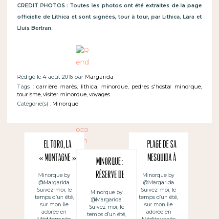
CREDIT PHOTOS : Toutes les photos ont été extraites de la page
officielle de Lithica et sont signées, tour à tour, par Lithica, Lara et
Lluis Bertran.
Rédigé le 4 août 2016 par
Margarida
Tags :
carrière marès
,
lithica
,
minorque
,
pedres s'hostal minorque
,
tourisme
,
visiter minorque
,
voyages
Catégorie(s) :
Minorque
El Toro, la
Plage de Sa
« montagne »
Mesquida à
Minorque :
de Minorque
Minorque,
Réserve de
Minorque by
Minorque by
@Margarida
@Margarida
petit havre de
Biosphère
Suivez-moi, le
Suivez-moi, le
Minorque by
paix
temps d’un été,
temps d’un été,
@Margarida
sur mon île
sur mon île
Suivez-moi, le
adorée en
adorée en
temps d’un été,