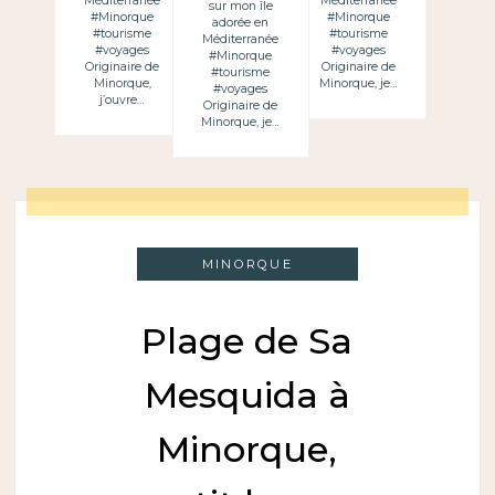
Méditerranée
Méditerranée
sur mon île
#Minorque
#Minorque
adorée en
#tourisme
#tourisme
Méditerranée
#voyages
#voyages
#Minorque
Originaire de
Originaire de
#tourisme
Minorque,
Minorque, je…
#voyages
j’ouvre…
Originaire de
Minorque, je…
MINORQUE
Plage de Sa
Mesquida à
Minorque,