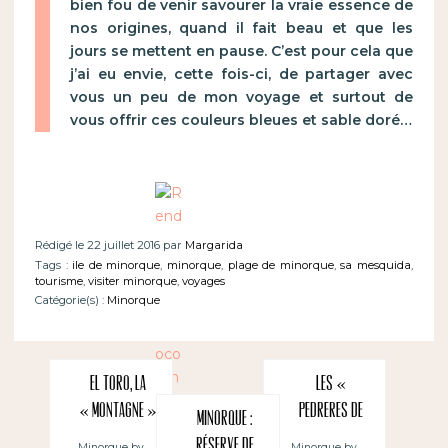
bien fou de venir savourer la vraie essence de
nos origines, quand il fait beau et que les
jours se mettent en pause. C’est pour cela que
j’ai eu envie, cette fois-ci, de partager avec
vous un peu de mon voyage et surtout de
vous offrir ces couleurs bleues et sable doré…
Rédigé le 22 juillet 2016 par
Margarida
Tags :
ile de minorque
,
minorque
,
plage de minorque
,
sa mesquida
,
tourisme
,
visiter minorque
,
voyages
Catégorie(s) :
Minorque
El Toro, la
Les «
« montagne »
Pedreres de
Minorque :
de Minorque
s’Hostal » et
Réserve de
Minorque by
Minorque by