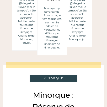
@Margarida
@Margarida
« Lithica » :
Biosphère
Suivez-moi, le
Suivez-moi, le
Minorque by
l’art des
temps d’un été,
temps d’un été,
@Margarida
sur mon île
sur mon île
Suivez-moi, le
pierres à
adorée en
adorée en
temps d’un été,
Méditerranée
Méditerranée
sur mon île
Minorque
#Minorque
#Minorque
adorée en
#tourisme
#tourisme
Méditerranée
#voyages
#voyages
#Minorque
Originaire de
Originaire de
#tourisme
Minorque,
Minorque, je…
#voyages
j’ouvre…
Originaire de
Minorque, je…
MINORQUE
Minorque :
Réserve de