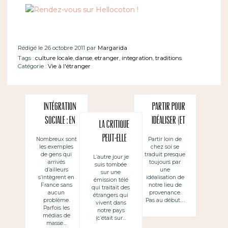
Rédigé le 26 octobre 2011 par
Margarida
Tags :
culture locale
,
danse
,
etranger
,
integration
,
traditions
Catégorie :
Vie à l'étranger
Intégration
Partir pour
sociale : en
idéaliser (et
La critique
France ou
soutenir le
peut-elle
Nombreux sont
Partir loin de
les exemples
chez soi se
ailleurs
foot et
sortir de la
de gens qui
traduit presque
L’autre jour je
eurovision) ~
arrivés
toujours par
suis tombée
bouche d’un
d’ailleurs
une
sur une
Marcharse
s’intègrent en
idéalisation de
étranger ?
émission télé
France sans
notre lieu de
qui traitait des
para idealizar
aucun
provenance.
étrangers qui
problème.
Pas au début….
(y ser fan de
vivent dans
Parfois les
notre pays
médias de
fútbol y de
(c’était sur…
masse…