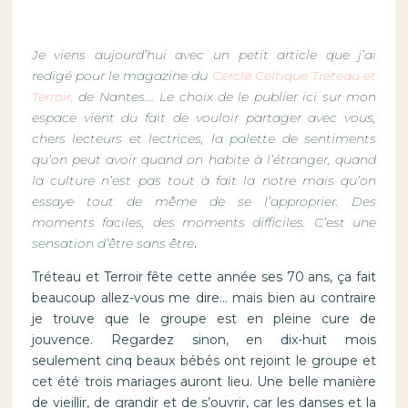
Je viens aujourd’hui avec un petit article que j’ai
redigé pour le magazine du
Cercle Celtique Tréteau et
Terroir,
de Nantes…. Le choix de le publier ici sur mon
espace vient du fait de vouloir partager avec vous,
chers lecteurs et lectrices, la palette de sentiments
qu’on peut avoir quand on habite à l’étranger, quand
la culture n’est pas tout à fait la notre mais qu’on
essaye tout de même de se l’approprier. Des
moments faciles, des moments difficiles. C’est une
sensation d’être sans être
.
Tréteau et Terroir fête cette année ses 70 ans, ça fait
beaucoup allez-vous me dire… mais bien au contraire
je trouve que le groupe est en pleine cure de
jouvence. Regardez sinon, en dix-huit mois
seulement cinq beaux bébés ont rejoint le groupe et
cet été trois mariages auront lieu. Une belle manière
de vieillir, de grandir et de s’ouvrir, car les danses et la