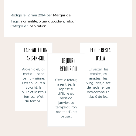
Rédigé le 12 mai 2014 par
Margarida
Tags :
normalite
,
pluie
,
quotidien
,
retour
Catégorie :
Inspiration
La beauté d’un
El que resta
arc-en-ciel
d’ella
Le (dur)
retour du
Arc-en-ciel, joli
El vaixell, les
mot qui parle
escales, les
mois de
par lui-même.
anades i les
C’est le retour,
Des couleurs à
vingudes, el fet
la rentrée, la
janvier
volonté, la
de nedar entre
reprise si
pluie et le beau
dos oceans. La
difficile du
temps, reflet
il.lusió de les…
mois de
du temps…
janvier. Le
temps où l’on
revient d’une
pause…