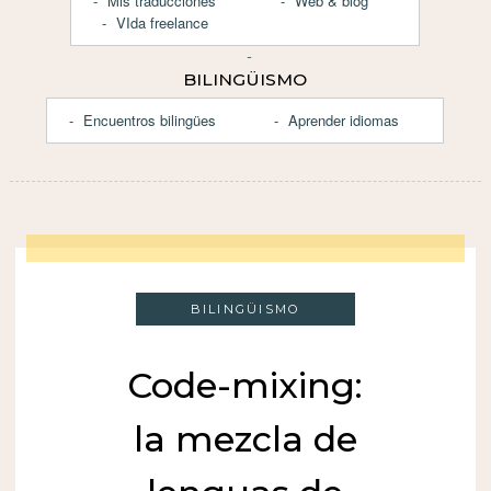
Mis traducciones
Web & blog
VIda freelance
BILINGÜISMO
Encuentros bilingües
Aprender idiomas
BILINGÜISMO
Code-mixing:
la mezcla de