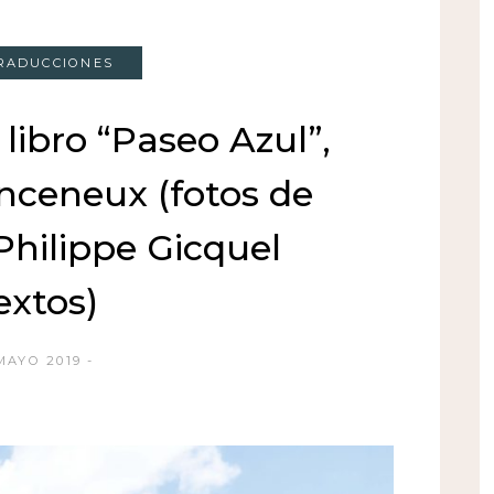
TRADUCCIONES
libro “Paseo Azul”,
nceneux (fotos de
Philippe Gicquel
extos)
MAYO 2019