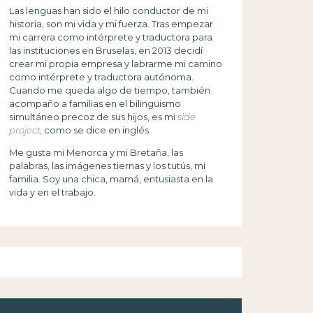
Las lenguas han sido el hilo conductor de mi
historia, son mi vida y mi fuerza. Tras empezar
mi carrera como intérprete y traductora para
las instituciones en Bruselas, en 2013 decidí
crear mi propia empresa y labrarme mi camino
como intérprete y traductora autónoma.
Cuando me queda algo de tiempo, también
acompaño a familias en el bilingüismo
simultáneo precoz de sus hijos, es mi
side
project,
como se dice en inglés.
Me gusta mi Menorca y mi Bretaña, las
palabras, las imágenes tiernas y los tutús, mi
familia. Soy una chica, mamá, entusiasta en la
vida y en el trabajo.