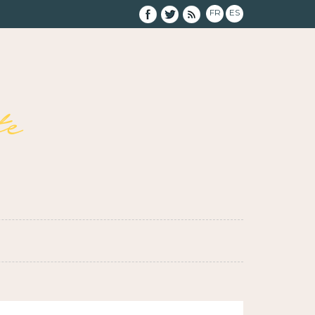
FR
ES
e
}