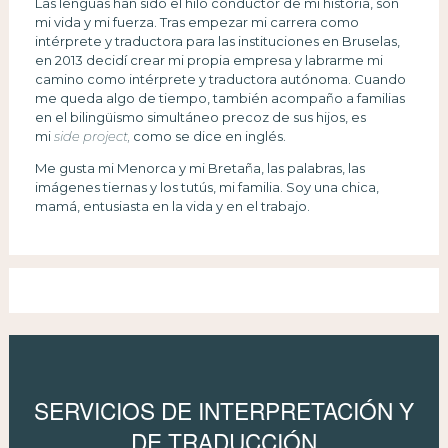
Las lenguas han sido el hilo conductor de mi historia, son
mi vida y mi fuerza. Tras empezar mi carrera como
intérprete y traductora para las instituciones en Bruselas,
en 2013 decidí crear mi propia empresa y labrarme mi
camino como intérprete y traductora autónoma. Cuando
me queda algo de tiempo, también acompaño a familias
en el bilingüismo simultáneo precoz de sus hijos, es
mi
side project,
como se dice en inglés.
Me gusta mi Menorca y mi Bretaña, las palabras, las
imágenes tiernas y los tutús, mi familia. Soy una chica,
mamá, entusiasta en la vida y en el trabajo.
SERVICIOS DE INTERPRETACIÓN Y
DE TRADUCCIÓN