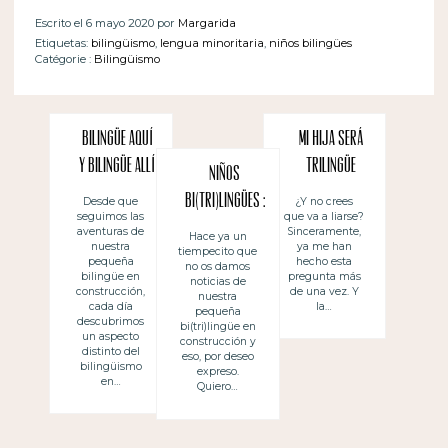
Escrito el 6 mayo 2020 por
Margarida
Etiquetas:
bilingüismo
,
lengua minoritaria
,
niños bilingües
Catégorie :
Bilingüismo
Bilingüe aquí
Mi hija será
y bilingüe allí
trilingüe
Niños
bi(tri)lingües :
Desde que
¿Y no crees
seguimos las
que va a liarse?
la aventura
aventuras de
Sinceramente,
Hace ya un
nuestra
ya me han
tiempecito que
continúa
pequeña
hecho esta
no os damos
bilingüe en
pregunta más
noticias de
construcción,
de una vez. Y
nuestra
cada día
la…
pequeña
descubrimos
bi(tri)lingüe en
un aspecto
construcción y
distinto del
eso, por deseo
bilingüismo
expreso.
en…
Quiero…