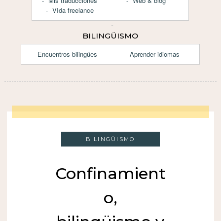
Mis traducciones
Web & blog
VIda freelance
BILINGÜISMO
Encuentros bilingües
Aprender idiomas
BILINGÜISMO
Confinamient
o,