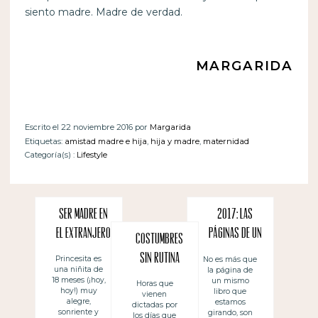
siento madre. Madre de verdad.
MARGARIDA
Escrito el 22 noviembre 2016 por
Margarida
Etiquetas:
amistad madre e hija
,
hija y madre
,
maternidad
Categoría(s) :
Lifestyle
Ser madre en
2017: Las
el extranjero
páginas de un
Costumbres
libro que
sin rutina
Princesita es
No es más que
una niñita de
la página de
tenemos que
18 meses (¡hoy,
un mismo
Horas que
amar
hoy!) muy
libro que
vienen
alegre,
estamos
dictadas por
sonriente y
girando, son
los días que