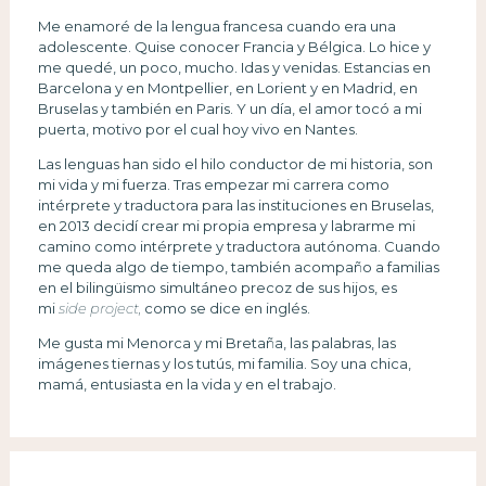
Me enamoré de la lengua francesa cuando era una
adolescente. Quise conocer Francia y Bélgica. Lo hice y
me quedé, un poco, mucho. Idas y venidas. Estancias en
Barcelona y en Montpellier, en Lorient y en Madrid, en
Bruselas y también en Paris. Y un día, el amor tocó a mi
puerta, motivo por el cual hoy vivo en Nantes.
Las lenguas han sido el hilo conductor de mi historia, son
mi vida y mi fuerza. Tras empezar mi carrera como
intérprete y traductora para las instituciones en Bruselas,
en 2013 decidí crear mi propia empresa y labrarme mi
camino como intérprete y traductora autónoma. Cuando
me queda algo de tiempo, también acompaño a familias
en el bilingüismo simultáneo precoz de sus hijos, es
mi
side project,
como se dice en inglés.
Me gusta mi Menorca y mi Bretaña, las palabras, las
imágenes tiernas y los tutús, mi familia. Soy una chica,
mamá, entusiasta en la vida y en el trabajo.