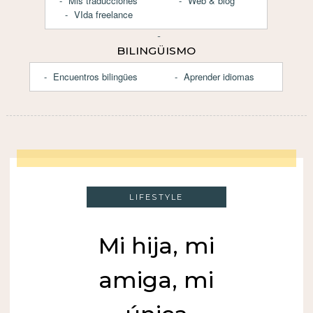
Mis traducciones
Web & blog
VIda freelance
BILINGÜISMO
Encuentros bilingües
Aprender idiomas
LIFESTYLE
Mi hija, mi
amiga, mi