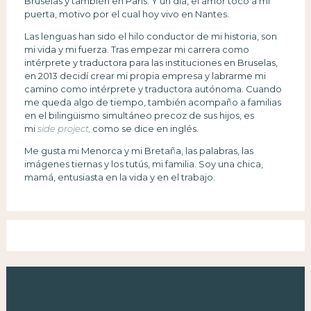
Bruselas y también en Paris. Y un día, el amor tocó a mi
puerta, motivo por el cual hoy vivo en Nantes.
Las lenguas han sido el hilo conductor de mi historia, son
mi vida y mi fuerza. Tras empezar mi carrera como
intérprete y traductora para las instituciones en Bruselas,
en 2013 decidí crear mi propia empresa y labrarme mi
camino como intérprete y traductora autónoma. Cuando
me queda algo de tiempo, también acompaño a familias
en el bilingüismo simultáneo precoz de sus hijos, es
mi
side project,
como se dice en inglés.
Me gusta mi Menorca y mi Bretaña, las palabras, las
imágenes tiernas y los tutús, mi familia. Soy una chica,
mamá, entusiasta en la vida y en el trabajo.