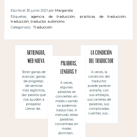
Escrito el 30 junio 2021 por
Margarida
Etiquetas:
agencia de traducción
,
prácticas de traducción
,
traducción
,
traductor autónomo
Categoría(s) :
Traducción
Artilingua,
La condición
web nueva
del traductor
Palabras,
nuevecita…
lenguas y
A veces, la
Tener ganas de
condición del
avanzar, ganas
traducciones
traductor
de progresar,
A veces,
puede parecer
de sentirse
algunas
extraña, con
más legítimos,
palabras se
sus altibajos,
dar pasitos que
convierten en
sus carreras de
nos ayuden a
males cuando
palabras, sus
prosperar.
no podemos
complicadas
Llenar de…
traducirlas. A
cuentas, sus…
menudo, estas
palabras
convertidas en
males
dormitan…