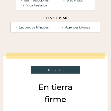
Mis traducciones
Web & blog
VIda freelance
BILINGÜISMO
Encuentros bilingües
Aprender idiomas
LIFESTYLE
En tierra
firme