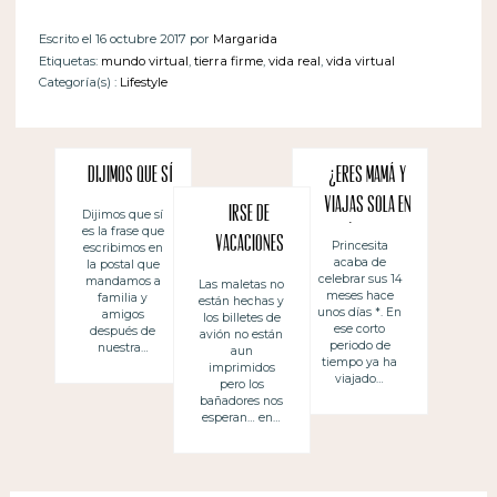
Escrito el 16 octubre 2017 por
Margarida
Etiquetas:
mundo virtual
,
tierra firme
,
vida real
,
vida virtual
Categoría(s) :
Lifestyle
Dijimos que sí
¿Eres mamá y
viajas sola en
Irse de
Dijimos que sí
es la frase que
avión con tu
vacaciones
Princesita
escribimos en
acaba de
bebé?
la postal que
«a casa»
celebrar sus 14
mandamos a
Las maletas no
meses hace
familia y
están hechas y
unos días *. En
amigos
los billetes de
ese corto
después de
avión no están
periodo de
nuestra…
aun
tiempo ya ha
imprimidos
viajado…
pero los
bañadores nos
esperan… en…