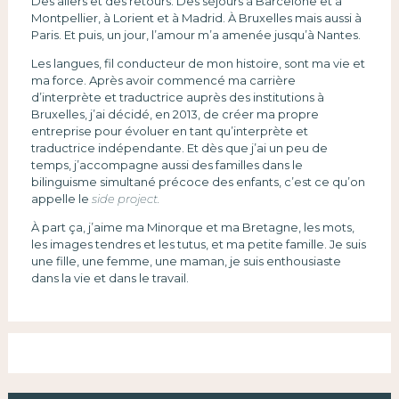
Des allers et des retours. Des séjours à Barcelone et à
Montpellier, à Lorient et à Madrid. À Bruxelles mais aussi à
Paris. Et puis, un jour, l’amour m’a amenée jusqu’à Nantes.
Les langues, fil conducteur de mon histoire, sont ma vie et
ma force. Après avoir commencé ma carrière
d’interprète et traductrice auprès des institutions à
Bruxelles, j’ai décidé, en 2013, de créer ma propre
entreprise pour évoluer en tant qu’interprète et
traductrice indépendante. Et dès que j’ai un peu de
temps, j’accompagne aussi des familles dans le
bilinguisme simultané précoce des enfants, c’est ce qu’on
appelle le
side project.
À part ça, j’aime ma Minorque et ma Bretagne, les mots,
les images tendres et les tutus, et ma petite famille. Je suis
une fille, une femme, une maman, je suis enthousiaste
dans la vie et dans le travail.