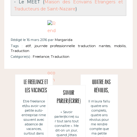
- Le MEET (
Maison des Ecrivains Etrangers et 
Traducteurs de Saint-Nazaire
)
Rédigé le 16 mars 2016 par
Margarida
Tags :
atlf
,
journée professionnelle traduction nantes
,
mobilis
,
Traduction
Catégorie(s) :
Freelance
,
Traduction
Le freelance et
Quatre ans
les vacances
révolus,
Savoir
~ El freelance
bonjour le
parler(écrire)
Etre freelance
Il m’aura fallu
et/ou avoir une
quatre ans
y las
cinquième
sur tout sans
petite auto-
complets,
« Savoir
vacaciones
(free-lance)
entreprise rime
quatre ans
parler(écrire) su
tout
souvent avec
révolus pour
r tout sans tout
absence de
me rendre
connaître : le
connaître ». Me
vacances,
compte que
dit-on un jour,
traducteur
surtout dans
ma petite
quand j’étais