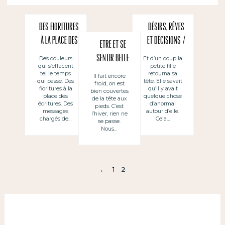
Des fioritures
Désirs, rêves
à la place des
et décisions /
Etre et se
écritures
Desitjos,
sentir belle
Des couleurs
Et d’un coup la
qui s’effacent
petite fille
(cartes
somnis i
tel le temps
retourna sa
Il fait encore
vintage)
decisions
qui passe. Des
tête. Elle savait
froid, on est
fioritures à la
qu’il y avait
bien couvertes
place des
quelque chose
de la tête aux
écritures. Des
d’anormal
pieds. C’est
messages
autour d’elle.
l’hiver, rien ne
chargés de…
Cela…
se passe.
Nous…
←
1
2