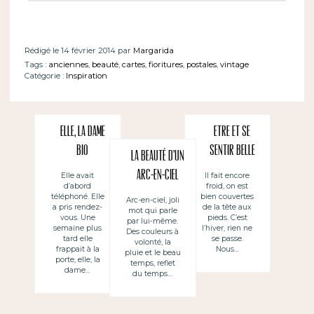
Rédigé le 14 février 2014 par
Margarida
Tags :
anciennes
,
beauté
,
cartes
,
fioritures
,
postales
,
vintage
Catégorie :
Inspiration
Elle, la dame
Etre et se
Bio
sentir belle
La beauté d’un
arc-en-ciel
Elle avait
Il fait encore
d’abord
froid, on est
téléphoné. Elle
bien couvertes
Arc-en-ciel, joli
a pris rendez-
de la tête aux
mot qui parle
vous. Une
pieds. C’est
par lui-même.
semaine plus
l’hiver, rien ne
Des couleurs à
tard elle
se passe.
volonté, la
frappait à la
Nous…
pluie et le beau
porte, elle, la
temps, reflet
dame…
du temps…